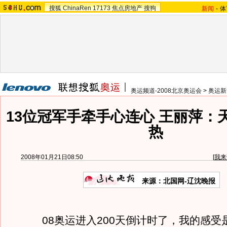
搜狐
ChinaRen
17173
焦点房地产
搜狗
新闻
-
体
奥运频道-2008北京奥运会
>
奥运新
13位冠军手牵手心连心 王丽萍：
热
2008年01月21日08:50
[
我来
来源：北国网-辽沈晚报
08奥运进入200天倒计时了，我的感受是