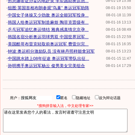
·
邢慧娜签证办妥闪电赴美 李犁愿助奥运冠...
08-01-19 15:58
·
组图:英国首相布朗参观"鸟巢" 奥运冠军助阵
08-01-19 15:50
·
中国女子体操又少劲敌 奥运全能冠军投身...
08-01-18 11:39
·
韩国人给奥运冠军制造麻烦 陶菲克晋级有...
08-01-16 13:13
·
乒乓冠军追忆奥运情结 雅典感真情北京孕...
08-01-16 08:49
·
韩国名宿分析奥运羽球男双 中国世界冠军...
08-01-15 22:59
·
美国酷哥布雷克轻取前奥运冠军 费雷尔完...
08-01-15 16:35
·
钟波:奥运积分激励队员 没有林丹照样能拿冠军
08-01-15 13:23
·
中国跳水踏上08年征途 奥运冠军带队出征...
08-01-15 11:47
·
孙明携手奥运冠军杨云 俊男美女完美组合
08-01-14 17:29
用户：
匿名
隐藏地址
设为辩论话题
*搜狗拼音输入法，中文处理专家>>