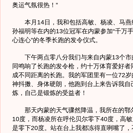
奥运气氛很热！”
本月14日，我和包括高敏、杨凌、马燕
孙福明等在内的13位冠军在内蒙参加“千万
心连心”的冬季长跑的发令仪式。
下午两点零八分我们与来自内蒙13个市
同鸣响了长跑的发令枪，约十万体育爱好者
成不同距离的长跑。我的军团里有一位72岁
神抖擞、身体硬朗，他跑到台上来告诉我自
炼，自己是锻炼的受益者！
那天内蒙的天气骤然降温，我所在的鄂
10度，而杨凌所在呼伦贝尔零下40度，高
是零下20度。站在台上我都冻得直咧嘴了，