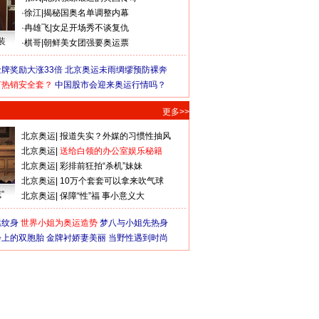
·
徐江
|
揭秘国奥名单调整内幕
·
冉雄飞
|
女足开场秀不谈复仇
装
·
棋哥
|
朝鲜美女团强要奥运票
牌奖励大涨33倍
北京奥运未雨绸缪预防裸奔
何热销安全套？
中国股市会迎来奥运行情吗？
更多>>
北京奥运
|
报道失实？外媒的习惯性抽风
北京奥运
|
送给白领的办公室娱乐秘籍
北京奥运
|
彩排前狂拍“杀机”妹妹
北京奥运
|
10万个套套可以拿来吹气球
”
北京奥运
|
保障“性”福 事小意义大
猛纹身
世界小姐为奥运造势
梦八与小姐先热身
会上的双胞胎
金牌衬娇妻美丽
当野性遇到时尚