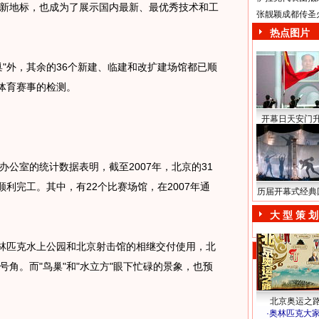
新地标，也成为了展示国内最新、最优秀技术和工
张靓颖成都传圣
热点图片
巢"外，其余的36个新建、临建和改扩建场馆都已顺
列体育赛事的检测。
开幕日天安门
办公室的统计数据表明，截至2007年，北京的31
顺利完工。其中，有22个比赛场馆，在2007年通
历届开幕式经典
。
大 型 策 划
林匹克水上公园和北京射击馆的相继交付使用，北
角。而"鸟巢"和"水立方"眼下忙碌的景象，也预
北京奥运之
·
奥林匹克大