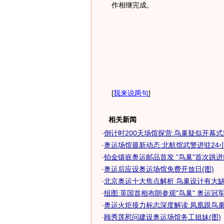
作相继完成。
[
我来说两句
]
相关新闻
·
倒计时200天场馆探营:鸟巢疑似开幕
·
奥运场馆最新动态:北航馆武警进驻24小时
·
铂金镶嵌奥运邮品首发 "鸟巢"首次跳
·
奥运后应设奥运场馆免费开放日(图)
·
北京奥运十大焦点解析 鸟巢设计有大缺陷
·
组图:英国首相布朗参观"鸟巢" 奥运冠
·
奥运火炬接力标志深度解读:凤凰跟鸟
·
顾秀莲慰问建设奥运场馆务工姐妹(图)