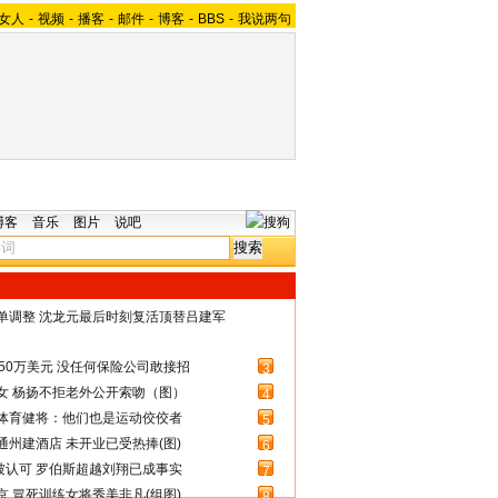
女人
-
视频
-
播客
-
邮件
-
博客
-
BBS
-
我说两句
博客
音乐
图片
说吧
名单调整 沈龙元最后时刻复活顶替吕建军
50万美元 没任何保险公司敢接招
3
女 杨扬不拒老外公开索吻（图）
4
体育健将：他们也是运动佼佼者
5
州建酒店 未开业已受热捧(图)
6
被认可 罗伯斯超越刘翔已成事实
7
 冒死训练女将秀美非凡(组图)
8