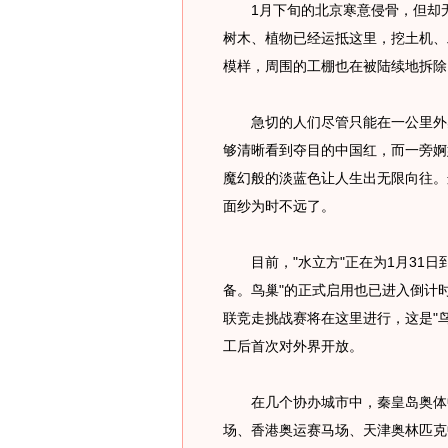
1月下旬的北京寒意侵骨，但却无
树木、植物已经运抵这里，挖土机、
模样，周围的工棚也在被陆续地拆除
急切的人们尽管只能在一公里外感
够清晰看到夺目的中国红，而一旁婀
魔幻般的淡蓝色让人生出无限向往。
面纱为时不远了。
目前，"水立方"正在为1月31日
备。鸟巢"的正式启用也已进入倒计时，
联竞走挑战赛将在这里进行，这是"鸟
工后首次对外界开放。
在几个协办城市中，秦皇岛奥体中
场、香港奥运赛马场、天津奥林匹克