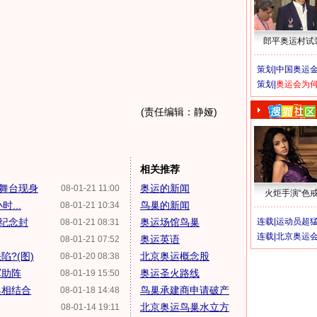
郎平奥运村试
策划|
中国奥运金
策划|
奥运会为
(责任编辑：静娅)
相关推荐
式舞台现身
奥运的新闻
08-01-21 11:00
火炬手演“色戒
...
鸟巢的新闻
08-01-21 10:34
进纪念封
奥运场馆鸟巢
连载|
运动员超
08-01-21 08:31
连载|
北京奥运
奥运英语
08-01-21 07:52
?(图)
北京奥运概念股
08-01-20 08:38
军助阵
奥运圣火路线
08-01-19 15:50
巢相结合
鸟巢承建商申请破产
08-01-18 14:48
北京奥运鸟巢水立方
08-01-14 19:11