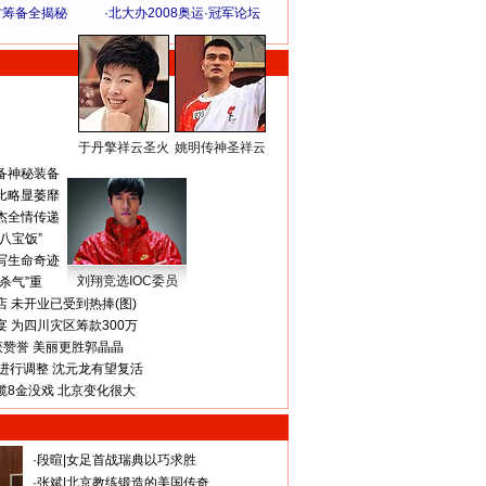
方筹备全揭秘
·
北大办2008奥运·冠军论坛
于丹擎祥云圣火
姚明传神圣祥云
体 育 热 点
备神秘装备
比略显萎靡
杰全情传递
八宝饭”
写生命奇迹
刘翔竞选IOC委员
杀气”重
 未开业已受到热捧(图)
 为四川灾区筹款300万
获赞誉 美丽更胜郭晶晶
进行调整 沈元龙有望复活
揽8金没戏 北京变化很大
·
段暄
|
女足首战瑞典以巧求胜
·
张斌
|
北京教练锻造的美国传奇