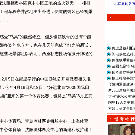
法阻挡奥林匹克中心区工地的热火朝天：一排排
·
北京奥运各
奥 运 视 频
工程车秩序井然地里出外进，便道的铺装已经初露
……
受"鸟巢"的巍然屹立，但从钢筋铁骨的缝隙中能
娜多姿的水立方，也在几天前完成了灯光的调试，
奥运足裁判配
这些场景都足以表明，两座标志性场馆掀开神秘的
闪电侠发威科
偶像歌手林俊
苗圃也是“什锦
传奇奎罗特续
枪王杜丽备战“
到2月5日在那里举行的中国游泳公开赛做着相关准
传姚明通州建酒店
今年4月18日和19日，"好运北京"2008国际田
梦八出席慈善晚宴
巢"迎来的第一个体育比赛，也将是"鸟巢"3月底完
大马“跳水公主”
国奥18人名单将
索普：菲尔普斯
博 客 推 荐
心体育场、青岛奥林匹克帆船中心、上海体育
中心体育场、沈阳奥林匹克中心的新建和改扩建工