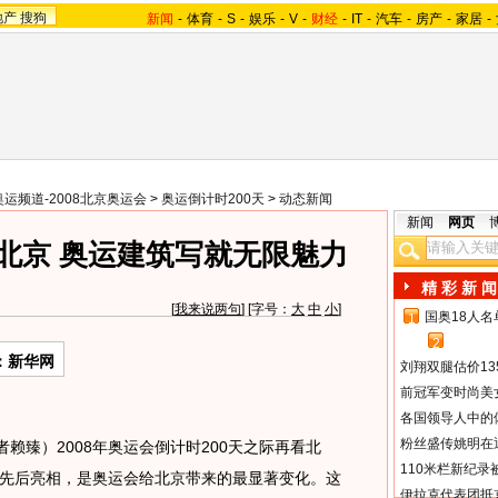
地产
搜狗
新闻
-
体育
-
S
-
娱乐
-
V
-
财经
-
IT
-
汽车
-
房产
-
家居
-
奥运频道-2008北京奥运会
>
奥运倒计时200天
>
动态新闻
新闻
网页
看北京 奥运建筑写就无限魅力
精 彩 新 闻
[
我来说两句
] [字号：
大
中
小
]
国奥18人
1
2
：新华网
刘翔双腿估价13
前冠军变时尚美
各国领导人中的
粉丝盛传姚明在通
臻）2008年奥运会倒计时200天之际再看北
110米栏新纪录
先后亮相，是奥运会给北京带来的最显著变化。这
伊拉克代表团抵京