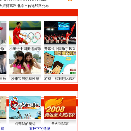
火振臂高呼 北京市传递线路公布
升旗
小董进中国奥运首球
开幕式中国旗手风采
回放
沙排宝贝热辣性感
游戏：和刘翔比跨栏
路
点亮我的奥运
圣火到我家
家庭
·
五环下的遗憾