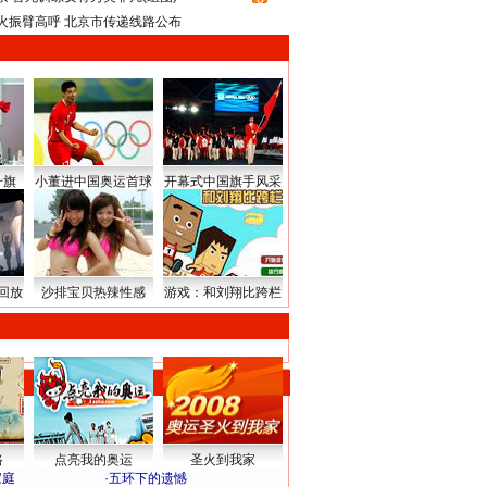
火振臂高呼 北京市传递线路公布
升旗
小董进中国奥运首球
开幕式中国旗手风采
回放
沙排宝贝热辣性感
游戏：和刘翔比跨栏
路
点亮我的奥运
圣火到我家
家庭
·
五环下的遗憾