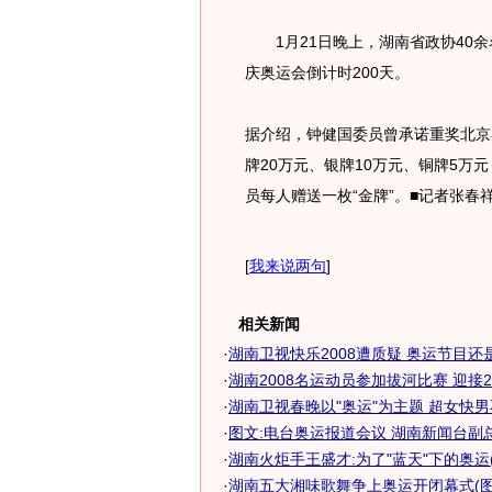
1月21日晚上，湖南省政协40余
庆奥运会倒计时200天。
据介绍，钟健国委员曾承诺重奖北京
牌20万元、银牌10万元、铜牌5
员每人赠送一枚“金牌”。■记者张春
[
我来说两句
]
相关新闻
·
湖南卫视快乐2008遭质疑 奥运节目还是整
·
湖南2008名运动员参加拔河比赛 迎接200
·
湖南卫视春晚以"奥运"为主题 超女快
·
图文:电台奥运报道会议 湖南新闻台副
·
湖南火炬手王盛才:为了"蓝天"下的奥运(
·
湖南五大湘味歌舞争上奥运开闭幕式(图