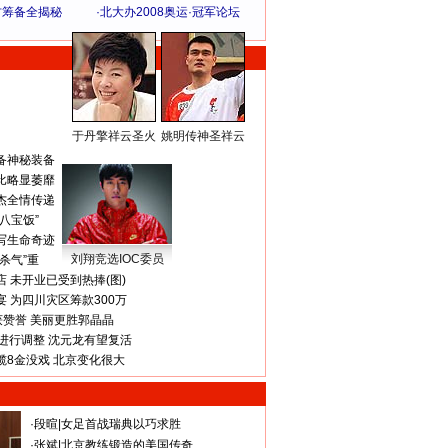
方筹备全揭秘
·
北大办2008奥运·冠军论坛
于丹擎祥云圣火
姚明传神圣祥云
体 育 热 点
备神秘装备
比略显萎靡
杰全情传递
八宝饭”
写生命奇迹
刘翔竞选IOC委员
杀气”重
 未开业已受到热捧(图)
 为四川灾区筹款300万
获赞誉 美丽更胜郭晶晶
进行调整 沈元龙有望复活
揽8金没戏 北京变化很大
·
段暄
|
女足首战瑞典以巧求胜
·
张斌
|
北京教练锻造的美国传奇