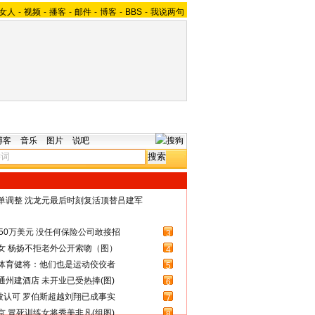
女人
-
视频
-
播客
-
邮件
-
博客
-
BBS
-
我说两句
博客
音乐
图片
说吧
名单调整 沈龙元最后时刻复活顶替吕建军
50万美元 没任何保险公司敢接招
3
女 杨扬不拒老外公开索吻（图）
4
体育健将：他们也是运动佼佼者
5
州建酒店 未开业已受热捧(图)
6
被认可 罗伯斯超越刘翔已成事实
7
 冒死训练女将秀美非凡(组图)
8