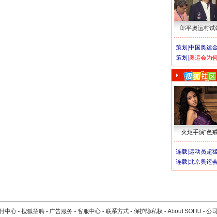
郎平奥运村试
策划|
中国奥运金
策划|
奥运会为
火炬手演“色戒
连载|
运动员超
连载|
北京奥运
付中心
-
搜狐招聘
-
广告服务
-
客服中心
-
联系方式
-
保护隐私权
-
About SOHU
-
公