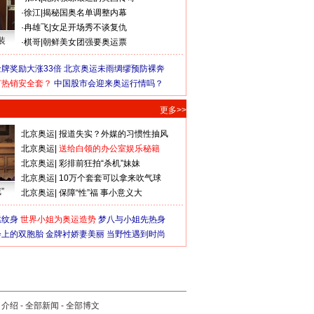
·
徐江
|
揭秘国奥名单调整内幕
·
冉雄飞
|
女足开场秀不谈复仇
装
·
棋哥
|
朝鲜美女团强要奥运票
牌奖励大涨33倍
北京奥运未雨绸缪预防裸奔
何热销安全套？
中国股市会迎来奥运行情吗？
更多>>
北京奥运
|
报道失实？外媒的习惯性抽风
北京奥运
|
送给白领的办公室娱乐秘籍
北京奥运
|
彩排前狂拍“杀机”妹妹
北京奥运
|
10万个套套可以拿来吹气球
”
北京奥运
|
保障“性”福 事小意义大
猛纹身
世界小姐为奥运造势
梦八与小姐先热身
会上的双胞胎
金牌衬娇妻美丽
当野性遇到时尚
司介绍
-
全部新闻
-
全部博文