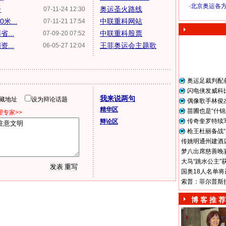
·
北京奥运各
语
奥运圣火路线
07-11-24 12:30
奥 运 视 频
...
中联重科网站
07-11-21 17:54
...
中联重科股票
07-09-20 07:52
...
王菲奥运会主题歌
06-05-27 12:04
奥运足裁判配
闪电侠发威科
我来说两句
隐藏地址
设为辩论话题
偶像歌手林俊
精华区
苗圃也是“什锦
专家>>
传奇奎罗特续
辩论区
枪王杜丽备战“
传姚明通州建酒店
梦八出席慈善晚宴
大马“跳水公主”
国奥18人名单将
索普：菲尔普斯
博 客 推 荐