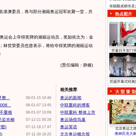
张靓颖成都传圣
名港澳委员，将与部分湘籍奥运冠军欢聚一堂，共
热点图片
奥运会上夺得奖牌的湘籍运动员，奖励依次为：金
万元；林世荣委员也曾表示，将给夺得奖牌的湘籍运动
开幕日天安门
祥
(责任编辑：静娅)
历届开幕式经典
相关推荐
大 型 策 划
...
奥运的新闻
08-01-15 10:46
8...
中联重科的博客
08-01-07 13:45
男不重推
中联重科 整体上市
08-01-07 10:09
总监肖柳
奥运场馆鸟巢
07-12-21 00:28
图)
奥运英语
07-12-18 17:47
北京奥运之
·
奥林匹克大
)
北京奥运概念股
07-11-30 16:25