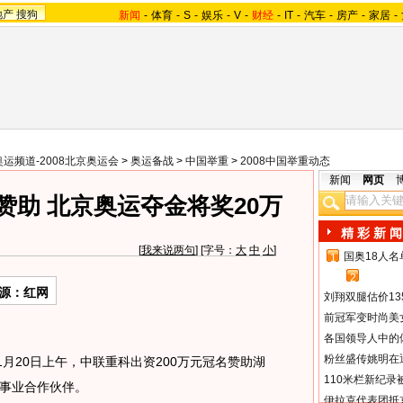
地产
搜狗
新闻
-
体育
-
S
-
娱乐
-
V
-
财经
-
IT
-
汽车
-
房产
-
家居
-
奥运频道-2008北京奥运会
>
奥运备战
>
中国举重
>
2008中国举重动态
新闻
网页
赞助 北京奥运夺金将奖20万
精 彩 新 闻
[
我来说两句
] [字号：
大
中
小
]
国奥18人
1
2
源：红网
刘翔双腿估价13
前冠军变时尚美
各国领导人中的
粉丝盛传姚明在通
月20日上午，中联重科出资200万元冠名赞助湖
110米栏新纪录
事业合作伙伴。
伊拉克代表团抵京