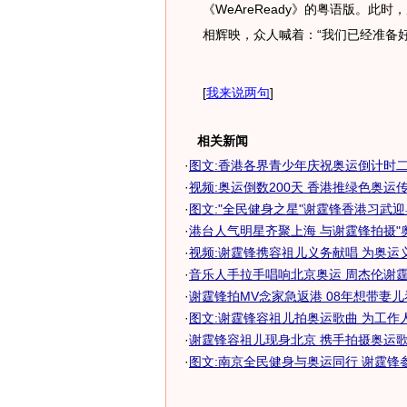
《WeAreReady》的粤语版。
相辉映，众人喊着：“我们已经准备
[
我来说两句
]
相关新闻
·
图文:香港各界青少年庆祝奥运倒计时
·
视频:奥运倒数200天 香港推绿色奥运
·
图文:"全民健身之星"谢霆锋香港习武
·
港台人气明星齐聚上海 与谢霆锋拍摄"
·
视频:谢霆锋携容祖儿义务献唱 为奥运
·
音乐人手拉手唱响北京奥运 周杰伦谢霆锋"
·
谢霆锋拍MV念家急返港 08年想带妻儿看
·
图文:谢霆锋容祖儿拍奥运歌曲 为工作
·
谢霆锋容祖儿现身北京 携手拍摄奥运歌曲(
·
图文:南京全民健身与奥运同行 谢霆锋