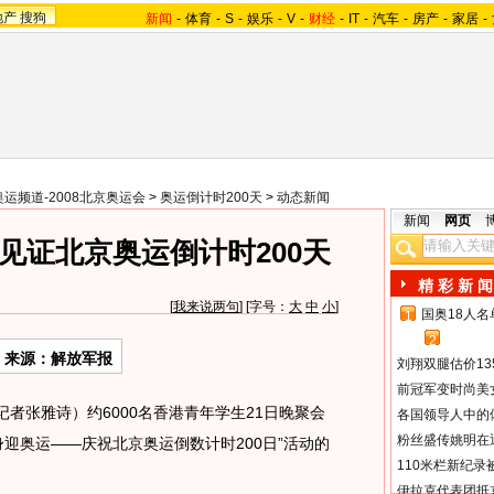
地产
搜狗
新闻
-
体育
-
S
-
娱乐
-
V
-
财经
-
IT
-
汽车
-
房产
-
家居
-
奥运频道-2008北京奥运会
>
奥运倒计时200天
>
动态新闻
新闻
网页
见证北京奥运倒计时200天
精 彩 新 闻
[
我来说两句
] [字号：
大
中
小
]
国奥18人
1
2
来源：解放军报
刘翔双腿估价13
前冠军变时尚美
者张雅诗）约6000名香港青年学生21日晚聚会
各国领导人中的
粉丝盛传姚明在通
迎奥运——庆祝北京奥运倒数计时200日”活动的
110米栏新纪录
伊拉克代表团抵京