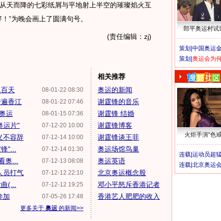
此时，从天而降的七彩纸屑与平地射上半空的璀璨焰火互
好！”为晚会画上了圆满句号。
郎平奥运村试
(责任编辑：zj)
策划|
中国奥运金
策划|
奥运会为
相关推荐
二百天
奥运的新闻
08-01-22 08:30
传遍香江
谢霆锋的音乐
08-01-22 07:46
迎奥运
谢霆锋 结婚
08-01-15 07:36
奥运片"
谢霆锋博客
07-12-20 10:00
火炬手演“色戒
义不容辞
谢霆锋谈王菲
07-12-14 10:00
...
奥运场馆鸟巢
07-12-14 01:30
连载|
运动员超
奥...
奥运英语
07-12-13 08:08
连载|
北京奥运
人员打气
北京奥运概念股
07-12-12 22:10
...
邓小平怒斥香港记者
07-12-12 19:25
参加
香港艺人肥肥的收入
07-05-26 17:48
更多关于
奥运
的新闻>>