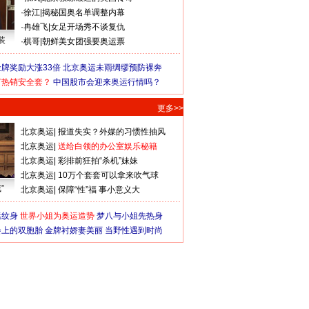
·
徐江
|
揭秘国奥名单调整内幕
·
冉雄飞
|
女足开场秀不谈复仇
装
·
棋哥
|
朝鲜美女团强要奥运票
牌奖励大涨33倍
北京奥运未雨绸缪预防裸奔
何热销安全套？
中国股市会迎来奥运行情吗？
更多>>
北京奥运
|
报道失实？外媒的习惯性抽风
北京奥运
|
送给白领的办公室娱乐秘籍
北京奥运
|
彩排前狂拍“杀机”妹妹
北京奥运
|
10万个套套可以拿来吹气球
”
北京奥运
|
保障“性”福 事小意义大
猛纹身
世界小姐为奥运造势
梦八与小姐先热身
会上的双胞胎
金牌衬娇妻美丽
当野性遇到时尚