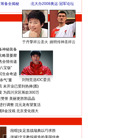
方筹备全揭秘
·
北大办2008奥运·冠军论坛
于丹擎祥云圣火
姚明传神圣祥云
体 育 热 点
备神秘装备
比略显萎靡
杰全情传递
八宝饭”
写生命奇迹
刘翔竞选IOC委员
杀气”重
 未开业已受到热捧(图)
 为四川灾区筹款300万
获赞誉 美丽更胜郭晶晶
进行调整 沈元龙有望复活
揽8金没戏 北京变化很大
·
段暄
|
女足首战瑞典以巧求胜
·
张斌
|
北京教练锻造的美国传奇