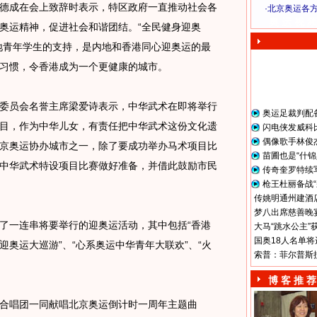
成在会上致辞时表示，特区政府一直推动社会各
·
北京奥运各
奥 运 视 频
奥运精神，促进社会和谐团结。“全民健身迎奥
地青年学生的支持，是内地和香港同心迎奥运的最
习惯，令香港成为一个更健康的城市。
员会名誉主席梁爱诗表示，中华武术在即将举行
奥运足裁判配
目，作为中华儿女，有责任把中华武术这份文化遗
闪电侠发威科
偶像歌手林俊
京奥运协办城市之一，除了要成功举办马术项目比
苗圃也是“什锦
中华武术特设项目比赛做好准备，并借此鼓励市民
传奇奎罗特续
枪王杜丽备战“
传姚明通州建酒店
梦八出席慈善晚宴
一连串将要举行的迎奥运活动，其中包括“香港
大马“跳水公主”
国奥18人名单将
年迎奥运大巡游”、“心系奥运中华青年大联欢”、“火
索普：菲尔普斯
博 客 推 荐
唱团一同献唱北京奥运倒计时一周年主题曲