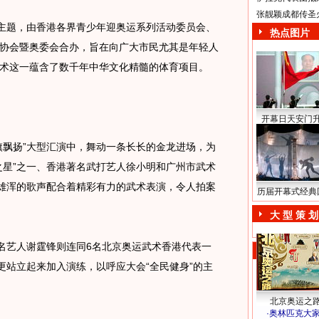
张靓颖成都传圣
主题，由香港各界青少年迎奥运系列活动委员会、
热点图片
协会暨奥委会合办，旨在向广大市民尤其是年轻人
术这一蕴含了数千年中华文化精髓的体育项目。
开幕日天安门
飘扬”大型汇演中，舞动一条长长的金龙进场，为
之星”之一、香港著名武打艺人徐小明和广州市武术
者雄浑的歌声配合着精彩有力的武术表演，令人拍案
历届开幕式经典
大 型 策 划
名艺人谢霆锋则连同6名北京奥运武术香港代表一
更站立起来加入演练，以呼应大会“全民健身”的主
北京奥运之
·
奥林匹克大