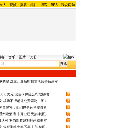
女人
-
视频
-
播客
-
邮件
-
博客
-
BBS
-
我说两句
博客
音乐
图片
说吧
名单调整 沈龙元最后时刻复活顶替吕建军
50万美元 没任何保险公司敢接招
3
女 杨扬不拒老外公开索吻（图）
4
体育健将：他们也是运动佼佼者
5
州建酒店 未开业已受热捧(图)
6
被认可 罗伯斯超越刘翔已成事实
7
 冒死训练女将秀美非凡(组图)
8