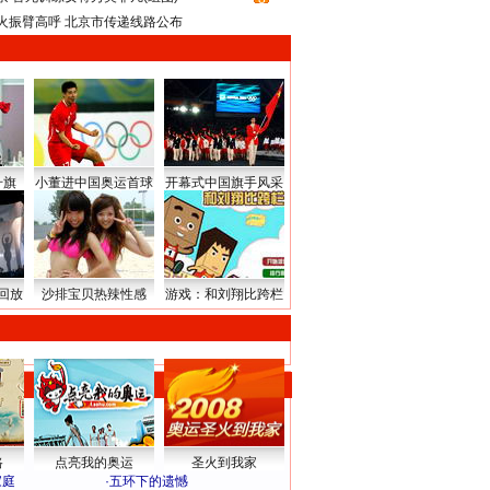
火振臂高呼 北京市传递线路公布
升旗
小董进中国奥运首球
开幕式中国旗手风采
回放
沙排宝贝热辣性感
游戏：和刘翔比跨栏
路
点亮我的奥运
圣火到我家
家庭
·
五环下的遗憾