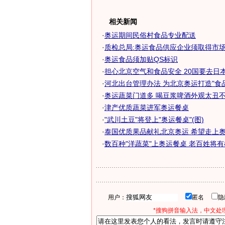
相关新闻
·
奥运期间民俗村食品专业配送
·
质检总局:奥运食品供应企业须取得市场准
·
奥运食品须加贴QS标识
·
担心北京空气和食品安全 20国要去日本备
·
河北出台管理办法 为北京奥运打造"食品安
·
奥运蔬菜门道多 喝豆浆啤酒外观太丑不能
·
津产优质蔬菜进军奥运餐桌
·
"武川土豆"将登上"奥运餐桌"(图)
·
泰国优质果品献礼北京奥运 希望走上
·
数百种"洋蔬菜"上奥运餐桌 老百姓将有机
用户：
匿名
*搜狗拼音输入法，中文处理