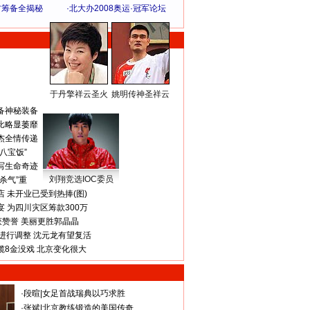
方筹备全揭秘
·
北大办2008奥运·冠军论坛
于丹擎祥云圣火
姚明传神圣祥云
体 育 热 点
备神秘装备
比略显萎靡
杰全情传递
八宝饭”
写生命奇迹
刘翔竞选IOC委员
杀气”重
 未开业已受到热捧(图)
 为四川灾区筹款300万
获赞誉 美丽更胜郭晶晶
进行调整 沈元龙有望复活
揽8金没戏 北京变化很大
·
段暄
|
女足首战瑞典以巧求胜
·
张斌
|
北京教练锻造的美国传奇