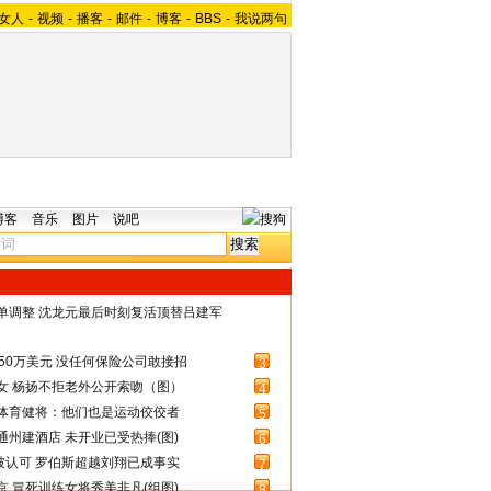
女人
-
视频
-
播客
-
邮件
-
博客
-
BBS
-
我说两句
博客
音乐
图片
说吧
名单调整 沈龙元最后时刻复活顶替吕建军
50万美元 没任何保险公司敢接招
3
女 杨扬不拒老外公开索吻（图）
4
体育健将：他们也是运动佼佼者
5
州建酒店 未开业已受热捧(图)
6
被认可 罗伯斯超越刘翔已成事实
7
 冒死训练女将秀美非凡(组图)
8