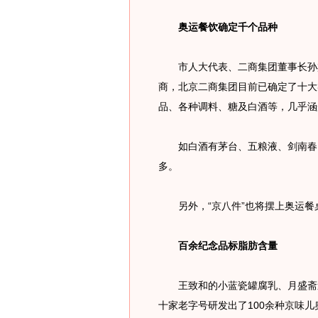
奥运餐饮确定千个品种
市人大代表、二商集团董事长孙杰
商，北京二商集团目前已确定了十大
品、各种调料、糖及白酒等，几乎涵
如白酒有茅台、五粮液、剑南春、
多。
另外，“京八件”也将摆上奥运餐
百余纪念品标脂肪含量
王致和的小蓝瓷罐腐乳、月盛斋迷
十家老字号研发出了100余种京味