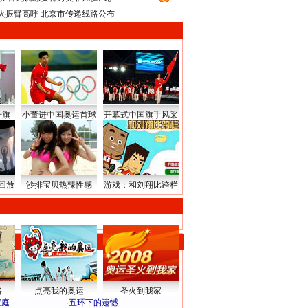
火振臂高呼 北京市传递线路公布
升旗
小董进中国奥运首球
开幕式中国旗手风采
回放
沙排宝贝热辣性感
游戏：和刘翔比跨栏
路
点亮我的奥运
圣火到我家
家庭
·
五环下的遗憾