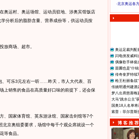
·
北京奥运各
奥 运 视 频
奥运村、奥运场馆、运动员驻地、涉奥宾馆饭店
化学分析后的脂肪含量、营养成份等，供运动员按
投放商场、超市。
奥运足裁判配
闪电侠发威科
偶像歌手林俊
苗圃也是“什锦
传奇奎罗特续
枪王杜丽备战“
、可乐3元左右一听……昨天，市人大代表、百
传姚明通州建酒店
场上销售的食品在高质量好口味的前提下，还会保
梦八出席慈善晚宴
大马“跳水公主”
国奥18人名单将
索普：菲尔普斯
、国家体育馆、英东游泳馆、国家击剑馆等7个
博 客 推 荐
按照北京奥组委要求，场馆中每千个观众席就设一个
花等食品。