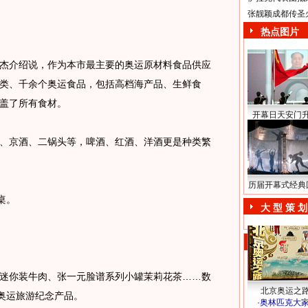
张靓颖成都传圣
热点图片
介绍说，作为本市最主要的奥运原材料食品供应
类、千余个奥运食品，包括高档海产品、生鲜食
盖了所有食材。
开幕日天安门
京酒、二锅头等，啤酒、红酒、洋酒更是种类繁
历届开幕式经典
桌。
大 型 策 划
你装牛肉、张一元脸谱系列小罐茉莉花茶……数
北京奥运之
儿奥运旅游纪念产品。
·
奥林匹克大