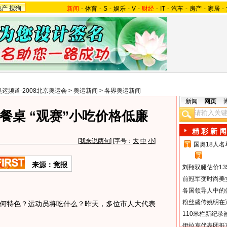
地产
搜狗
新闻
-
体育
-
S
-
娱乐
-
V
-
财经
-
IT
-
汽车
-
房产
-
家居
-
奥运频道-2008北京奥运会
>
奥运新闻
>
各界奥运新闻
新闻
网页
餐桌 “观赛”小吃价格低廉
精 彩 新 闻
[
我来说两句
] [字号：
大
中
小
]
国奥18人
1
2
来源：竞报
刘翔双腿估价13
前冠军变时尚美
各国领导人中的
粉丝盛传姚明在通
特色？运动员将吃什么？昨天，多位市人大代表
110米栏新纪录
伊拉克代表团抵京