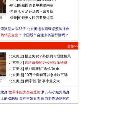
·
徐江
|
揭秘国奥名单调整内幕
·
冉雄飞
|
女足开场秀不谈复仇
装
·
棋哥
|
朝鲜美女团强要奥运票
牌奖励大涨33倍
北京奥运未雨绸缪预防裸奔
何热销安全套？
中国股市会迎来奥运行情吗？
更多>>
北京奥运
|
报道失实？外媒的习惯性抽风
北京奥运
|
送给白领的办公室娱乐秘籍
北京奥运
|
彩排前狂拍“杀机”妹妹
北京奥运
|
10万个套套可以拿来吹气球
”
北京奥运
|
保障“性”福 事小意义大
猛纹身
世界小姐为奥运造势
梦八与小姐先热身
会上的双胞胎
金牌衬娇妻美丽
当野性遇到时尚