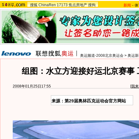
搜狐
ChinaRen
17173
焦点房地产
搜狗
新闻
-
体
奥运频道-2008北京奥运会
>
奥运新
组图：水立方迎接好运北京赛事 
2008年01月25日17:55
[
我来
来源：第29届奥林匹克运动会官方网站