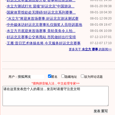
·
好运北京举重测试赛开赛 赛事将照奥运标...
08-01-22 14:38
·
水立方测试灯光 迎接"好运北京"中国游泳...
08-01-20 09:38
·
国家体育馆处处无障碍(好运北京系列赛事...
08-01-18 04:30
·
"水立方"将迎来首场赛事:好运北京游泳测试赛
08-01-12 09:20
·
中外媒体访好运北京赛事礼仪颁奖人员培训基地
08-01-09 19:47
·
水立方月底迎来首场赛事 美轮美奂令人拍...
08-01-06 10:09
·
好运北京赛事公交将甩站 市民做好出行安排
07-12-13 07:01
·
王雁:昔日艺术体操名将 今天服务好运北京赛事
07-12-07 17:10
更多关于
水立方 赛事
的新闻>>
用户：
匿名
隐藏地址
设为辩论话题
*搜狗拼音输入法，中文处理专家>>