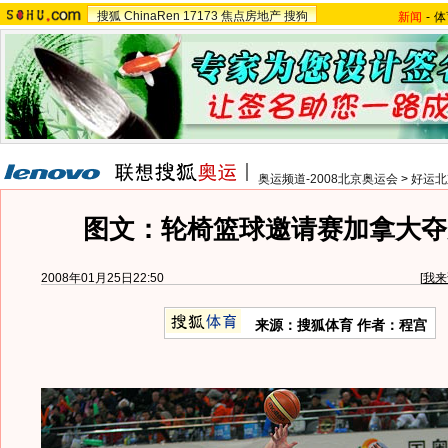
搜狐
ChinaRen
17173
焦点房地产
搜狗
新闻
-
体
奥运频道-2008北京奥运会
>
好运北
图文：轮椅篮球邀请赛加拿大夺
2008年01月25日22:50
[
我来
来源：搜狐体育 作者：程宫