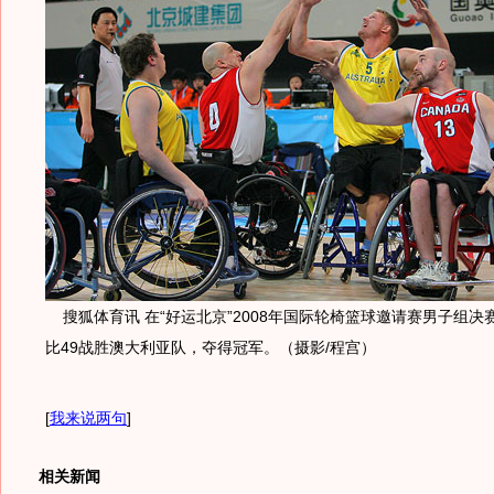
搜狐体育讯 在“好运北京”2008年国际轮椅篮球邀请赛男子组决
比49战胜澳大利亚队，夺得冠军。（摄影/程宫）
[
我来说两句
]
相关新闻