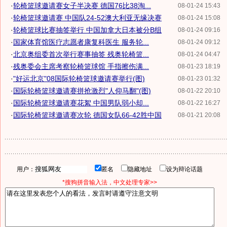
·
轮椅篮球邀请赛女子半决赛 德国76比38淘...
08-01-24 15:43
·
轮椅篮球邀请赛 中国队24-52澳大利亚无缘决赛
08-01-24 15:08
·
轮椅篮球比赛抽签举行 中国加拿大日本被分B组
08-01-24 09:16
·
国家体育馆医疗志愿者康复科医生 服务轮...
08-01-24 09:12
·
北京奥组委首次举行赛事抽签 残奥轮椅篮...
08-01-24 04:47
·
残奥委会主席考察轮椅篮球馆 手指擦伤满...
08-01-23 18:19
·
"好运北京"08国际轮椅篮球邀请赛举行(图)
08-01-23 01:32
·
国际轮椅篮球邀请赛拼抢激烈"人仰马翻"(图)
08-01-22 20:10
·
国际轮椅篮球邀请赛花絮 中国男队弱小却...
08-01-22 16:27
·
国际轮椅篮球邀请赛次轮 德国女队66-42胜中国
08-01-21 20:08
用户：
匿名
隐藏地址
设为辩论话题
*搜狗拼音输入法，中文处理专家>>