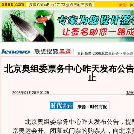
搜狐
ChinaRen
17173
焦点房地产
搜狗
新闻
-
体
奥运频道-2008北京奥运会
>
奥运新
北京奥组委票务中心昨天发布公告
止
2008年01月28日01:29
[
我来
来源：时代商报
北京奥组委票务中心昨天发布公告，提
京奥运会开、闭幕式门票的购票人，向北京