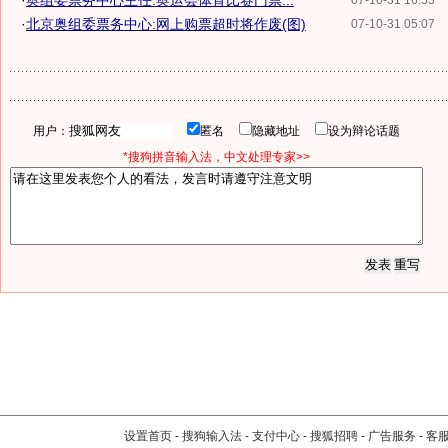
·
奥组委票务中心主任:奥运会体育比赛门票...
07-10-31 16:53
·
北京奥组委票务中心:网上购票超时将作废(图)
07-10-31 05:07
用户：
匿名
隐藏地址
设为辩论话题
*搜狗拼音输入法，中文处理专家>>
设置首页
-
搜狗输入法
-
支付中心
-
搜狐招聘
-
广告服务
-
客