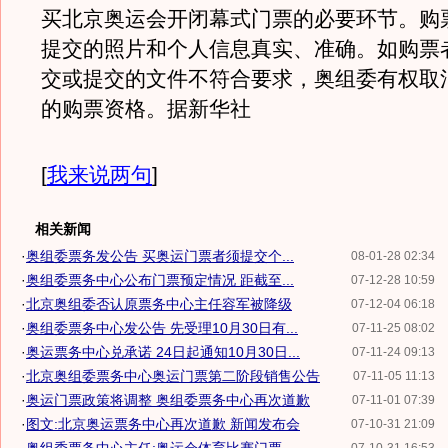
买北京奥运会开闭幕式门票的必要环节。购
提交的照片和个人信息真实、准确。如购票
交或提交的文件不符合要求，奥组委有权取
的购票资格。据新华社
[
我来说两句
]
相关新闻
·
奥组委票务发公告 买奥运门票者须提交个...
08-01-28 02:34
·
奥组委票务中心公布门票预定情况 距截至...
07-12-28 10:59
·
北京奥组委否认原票务中心主任容军被降级
07-12-04 06:18
·
奥组委票务中心发公告 先受理10月30日有...
07-11-25 08:02
·
奥运票务中心兑承诺 24日起通知10月30日...
07-11-24 09:13
·
北京奥组委票务中心奥运门票第二阶段销售公告
07-11-05 11:13
·
奥运门票政策将调整 奥组委票务中心再次道歉
07-11-01 07:39
·
图文:北京奥运票务中心再次道歉 新闻发布会
07-10-31 21:09