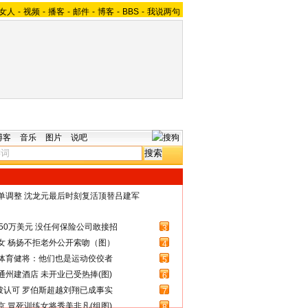
女人
-
视频
-
播客
-
邮件
-
博客
-
BBS
-
我说两句
博客
音乐
图片
说吧
名单调整 沈龙元最后时刻复活顶替吕建军
50万美元 没任何保险公司敢接招
3
女 杨扬不拒老外公开索吻（图）
4
体育健将：他们也是运动佼佼者
5
州建酒店 未开业已受热捧(图)
6
被认可 罗伯斯超越刘翔已成事实
7
 冒死训练女将秀美非凡(组图)
8