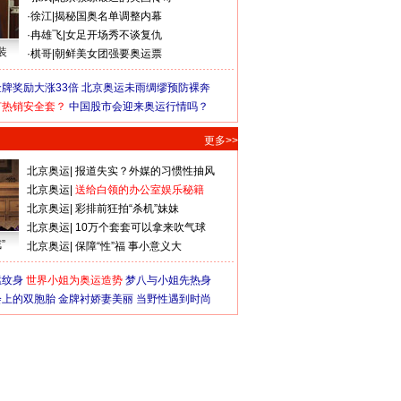
·
徐江
|
揭秘国奥名单调整内幕
·
冉雄飞
|
女足开场秀不谈复仇
装
·
棋哥
|
朝鲜美女团强要奥运票
牌奖励大涨33倍
北京奥运未雨绸缪预防裸奔
何热销安全套？
中国股市会迎来奥运行情吗？
更多>>
北京奥运
|
报道失实？外媒的习惯性抽风
北京奥运
|
送给白领的办公室娱乐秘籍
北京奥运
|
彩排前狂拍“杀机”妹妹
北京奥运
|
10万个套套可以拿来吹气球
”
北京奥运
|
保障“性”福 事小意义大
猛纹身
世界小姐为奥运造势
梦八与小姐先热身
会上的双胞胎
金牌衬娇妻美丽
当野性遇到时尚