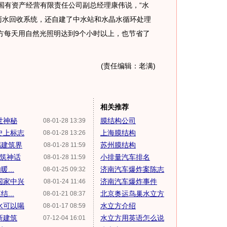
有资产经营有限责任公司副总经理康伟说，“水
雨水回收系统，还自建了中水站和水晶水循环处理
水立方每天用自然光照明达到9个小时以上，也节省了
(责任编辑：老满)
相关推荐
世神秘
膜结构公司
08-01-28 13:39
史上标志
上海膜结构
08-01-28 13:26
撼建筑界
苏州膜结构
08-01-28 11:59
建筑神话
小排量汽车排名
08-01-28 11:59
...
济南汽车爆炸案陈志
08-01-25 09:32
国家中兴
济南汽车爆炸事件
08-01-24 11:46
...
北京奥运鸟巢水立方
08-01-21 08:37
水可以喝
水立方介绍
08-01-17 08:59
新建筑
水立方用英语怎么说
07-12-04 16:01