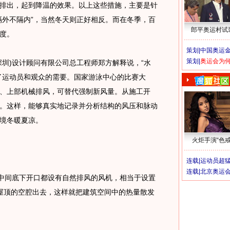
排出，起到降温的效果。以上这些措施，主要是针
隔外不隔内”，当然冬天则正好相反。而在冬季，百
郎平奥运村试
度。
策划|
中国奥运金
策划|
奥运会为
)设计顾问有限公司总工程师郑方解释说，“水
了运动员和观众的需要。国家游泳中心的比赛大
、上部机械排风，可替代强制新风量。从施工开
。这样，能够真实地记录并分析结构的风压和脉动
境冬暖夏凉。
火炬手演“色戒
连载|
运动员超
连载|
北京奥运
中间底下开口都设有自然排风的风机，相当于设置
屋顶的空腔出去，这样就把建筑空间中的热量散发