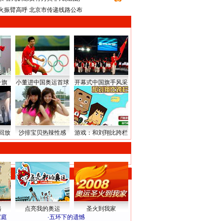
火振臂高呼 北京市传递线路公布
升旗
小董进中国奥运首球
开幕式中国旗手风采
回放
沙排宝贝热辣性感
游戏：和刘翔比跨栏
路
点亮我的奥运
圣火到我家
家庭
·
五环下的遗憾