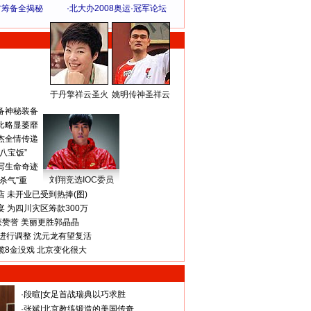
方筹备全揭秘
·
北大办2008奥运·冠军论坛
于丹擎祥云圣火
姚明传神圣祥云
体 育 热 点
备神秘装备
比略显萎靡
杰全情传递
八宝饭”
写生命奇迹
刘翔竞选IOC委员
杀气”重
 未开业已受到热捧(图)
 为四川灾区筹款300万
获赞誉 美丽更胜郭晶晶
进行调整 沈元龙有望复活
揽8金没戏 北京变化很大
·
段暄
|
女足首战瑞典以巧求胜
·
张斌
|
北京教练锻造的美国传奇