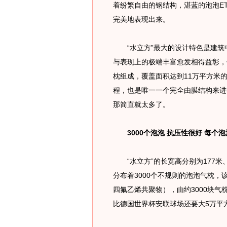
着纷繁自由的钢结构，湛蓝的泡泡ET
完美地表现出来。
“水立方”最大的设计特色是建筑
与表现上的极端丰富愈发相得益彰，
枕组成，覆盖面积达到11万平方米的
程，也是唯一一个完全由膜结构来进
那简直就太多了。
3000个泡泡 抗压性很好 每个
“水立方”的长宽高分别为177米、
分布着3000个不规则的泡泡气枕，
四氟乙烯共聚物），由约3000块气
比德国世界杯安联球场还要大5万平