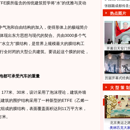
FE膜所蕴含的传统建筑哲学将“水”的优雅与灵动
张靓颖成都传圣
热点图片
中气泡和自由结构的加入，使得形体上的极端简介
体现出东方思想与现代的契合。共由3000多个气
“水立方”膜结构，是世界上规模最大的膜结构工
开幕日天安门
行全封闭的大型公共建筑。要说起这个膜的好处，
泡泡都可承受汽车的重量
历届开幕式经典
大 型 策 划
177米、30米，设计采用了泡沫理论，建筑外墙
该建筑的围护结构采用了一种新型的ETFE（乙烯一
枕组成的膜结构，表面覆盖面积达到11万平方米，
方米。
北京奥运之
·
奥林匹克大