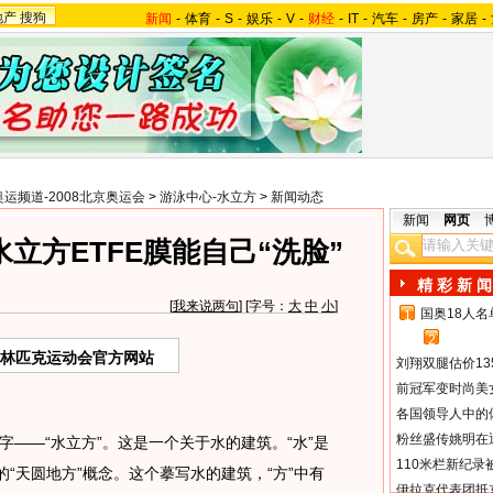
地产
搜狗
新闻
-
体育
-
S
-
娱乐
-
V
-
财经
-
IT
-
汽车
-
房产
-
家居
-
奥运频道-2008北京奥运会
>
游泳中心-水立方
>
新闻动态
新闻
网页
立方ETFE膜能自己“洗脸”
精 彩 新 闻
[
我来说两句
] [字号：
大
中
小
]
国奥18人
1
2
奥林匹克运动会官方网站
刘翔双腿估价13
前冠军变时尚美
各国领导人中的
粉丝盛传姚明在通
—“水立方”。这是一个关于水的建筑。“水”是
110米栏新纪录
的“天圆地方”概念。这个摹写水的建筑，“方”中有
伊拉克代表团抵京