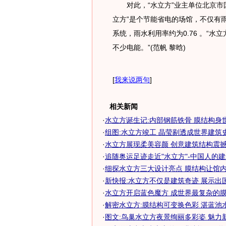
对此，“水立方”业主单位北京市国
立方”是个节能省电的场馆，不仅有
系统，雨水利用率约为0.76 。“
不少电能。”(范帆 黎晗)
[
我来说两句
]
相关新闻
·
水立方诞生记:内部钢筋铁骨 膜结构身
·
组图:水立方竣工 晶莹剔透成世界建筑
·
水立方展现柔美容颜 创意建筑结构震
·
追随奥运足迹走近"水立方"-中国人的
·
细探水立方三大设计亮点 膜结构让馆内暖
·
新快报:水立方不仅是建筑奇迹 展示出
·
水立方开启蓝色魔方 成世界最复杂的膜结
·
解密水立方:膜结构可变换色彩 湛蓝池
·
图文:鸟巢水立方夜景绚丽多彩姿 魅力