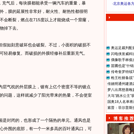
，充气后，每块膜都能承受一辆汽车的重量，暴
·
北京奥运各
奥 运 视 频
外，膜的延展性非常好，耐火性、耐热性都很明
不会断裂，燃点在715度以上才能烧成一个窟窿，
物掉下去。
但假如刻意破坏也会破裂。不过，小面积的破损不
奥运足裁判配
可轻易修复。而破损的外膜经修补后重新充气。
闪电侠发威科
偶像歌手林俊
苗圃也是“什锦
传奇奎罗特续
枪王杜丽备战“
传姚明通州建酒店
内层气枕的外层膜上，镀有上亿个密度不等的镀点
梦八出席慈善晚宴
的问题，这样就减少了阳光带来的热量，不会使室
大马“跳水公主”
国奥18人名单将
索普：菲尔普斯
博 客 推 荐
厢是封闭的，也形成了一个隔热的单元。通风也是
心外围的底部，有一个一米多高的百叶通风口，可