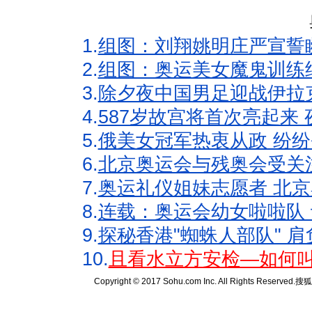
1.
组图：刘翔姚明庄严宣誓
2.
组图：奥运美女魔鬼训练
3.
除夕夜中国男足迎战伊拉
4.
587岁故宫将首次亮起来
5.
俄美女冠军热衷从政 纷纷
6.
北京奥运会与残奥会受关
7.
奥运礼仪姐妹志愿者 北京
8.
连载：奥运会幼女啦啦队 
9.
探秘香港"蜘蛛人部队" 肩
10.
且看水立方安检—如何叫
Copyright © 2017 Sohu.com Inc. All Rights Reserved