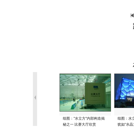
组图："水立方"内部构造揭
组图：水
秘之一 比赛大厅欣赏
犹如“水晶