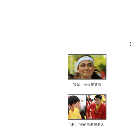
策划：圣火耀笑脸
“村儿”里的故事很撩人