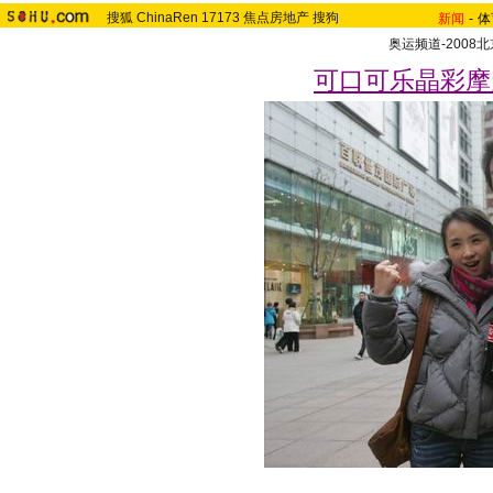
搜狐
ChinaRen
17173
焦点房地产
搜狗
新闻
-
体
奥运频道-2008
可口可乐晶彩摩