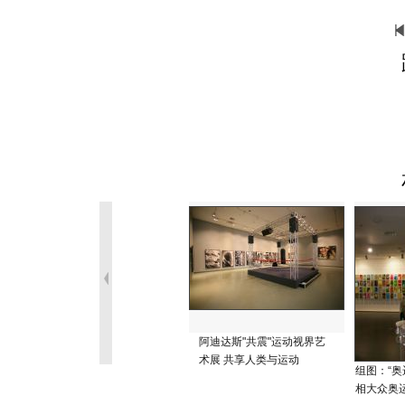
阿迪达斯"共震"运动视界艺
术展 共享人类与运动
组图：“奥
相大众奥