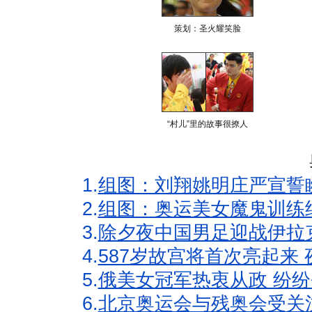
策划：圣火耀笑脸
“村儿”里的故事很撩人
1.
组图：刘翔姚明庄严宣誓
2.
组图：奥运美女魔鬼训练
3.
除夕夜中国男足迎战伊拉
4.
587岁故宫将首次亮起来
5.
俄美女冠军热衷从政 纷纷
6.
北京奥运会与残奥会受关