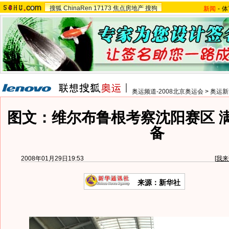
搜狐
ChinaRen
17173
焦点房地产
搜狗
新闻
-
体
奥运频道-2008北京奥运会
>
奥运新
图文：维尔布鲁根考察沈阳赛区 
备
2008年01月29日19:53
[
我来
来源：新华社