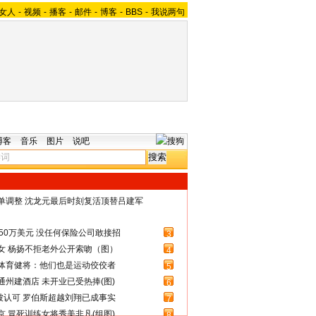
女人
-
视频
-
播客
-
邮件
-
博客
-
BBS
-
我说两句
博客
音乐
图片
说吧
名单调整 沈龙元最后时刻复活顶替吕建军
50万美元 没任何保险公司敢接招
3
女 杨扬不拒老外公开索吻（图）
4
体育健将：他们也是运动佼佼者
5
州建酒店 未开业已受热捧(图)
6
被认可 罗伯斯超越刘翔已成事实
7
 冒死训练女将秀美非凡(组图)
8