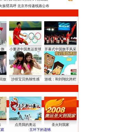
火振臂高呼 北京市传递线路公布
升旗
小董进中国奥运首球
开幕式中国旗手风采
回放
沙排宝贝热辣性感
游戏：和刘翔比跨栏
路
点亮我的奥运
圣火到我家
家庭
·
五环下的遗憾