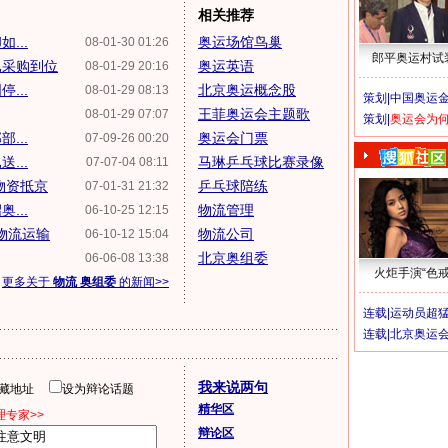
相关推荐
...
奥运场馆鸟巢
08-01-30 01:26
郎平奥运村试
已采购到位
奥运英语
08-01-29 20:16
...
北京奥运概念股
08-01-29 08:13
策划|
中国奥运金
王菲奥运会主题歌
08-01-29 07:07
策划|
奥运会为
...
奥运会门票
07-09-26 00:20
...
马琳乒乓球比赛录像
07-07-04 08:11
物资抵京
乒乓球陪练
07-01-31 21:32
...
物流管理
06-10-25 12:15
物流运输
物流公司
06-10-12 15:04
北京奥组委
06-06-08 13:38
火炬手演“色戒
更多关于
物流 奥组委
的新闻>>
连载|
运动员超
连载|
北京奥运
我来说两句
隐藏地址
设为辩论话题
精华区
专家>>
辩论区