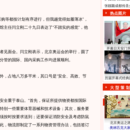
张靓颖成都传圣
热点图片
购等都按计划有序进行，但我越觉得如履薄冰”，
馆主任闫立刚二十九日表达了“不踏实的感觉”，他
开幕日天安门
见面会。闫立刚表示，北京奥运会的举行，圆了
分管的国际、国内采购工作均进展顺利。
，占地八万多平米，其口号是“安全、高效、节
历届开幕式经典
大 型 策 划
全重于泰山。“首先，保证所提供物资都按国际
特别一些重要体育器械和技术设备；其次，服务要
须按时按要求送到；还要保证消防安全及考虑防鼠
北京奥运之
此，物流部制定了一系列物资管理办法，包括签订
·
奥林匹克大