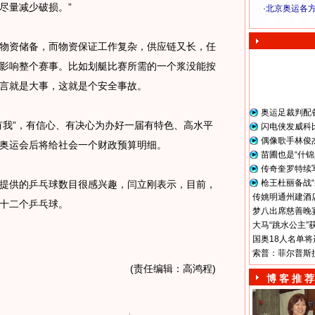
尽量减少破损。”
·
北京奥运各
奥 运 视 频
资储备，而物资保证工作复杂，供应链又长，任
影响整个赛事。比如划艇比赛所需的一个浆没能按
言就是大事，这就是个安全事故。
奥运足裁判配
我”，有信心、有决心为办好一届有特色、高水平
闪电侠发威科
偶像歌手林俊
奥运会后将给社会一个财政预算明细。
苗圃也是“什锦
传奇奎罗特续
枪王杜丽备战“
供的乒乓球数目很感兴趣，闫立刚表示，目前，
传姚明通州建酒店
十二个乒乓球。
梦八出席慈善晚宴
大马“跳水公主”
国奥18人名单将
索普：菲尔普斯
(责任编辑：高鸿程)
博 客 推 荐