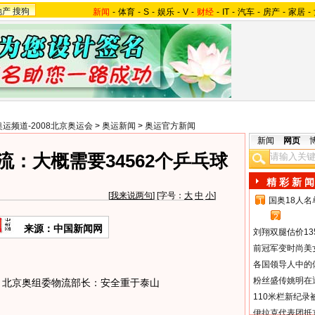
地产
搜狗
新闻
-
体育
-
S
-
娱乐
-
V
-
财经
-
IT
-
汽车
-
房产
-
家居
-
奥运频道-2008北京奥运会
>
奥运新闻
>
奥运官方新闻
新闻
网页
：大概需要34562个乒乓球
精 彩 新 闻
[
我来说两句
] [字号：
大
中
小
]
国奥18人
1
2
来源：中国新闻网
刘翔双腿估价13
前冠军变时尚美
各国领导人中的
粉丝盛传姚明在通
北京奥组委物流部长：安全重于泰山
110米栏新纪录
伊拉克代表团抵京