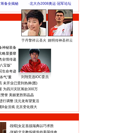
方筹备全揭秘
·
北大办2008奥运·冠军论坛
于丹擎祥云圣火
姚明传神圣祥云
体 育 热 点
备神秘装备
比略显萎靡
杰全情传递
八宝饭”
写生命奇迹
刘翔竞选IOC委员
杀气”重
 未开业已受到热捧(图)
 为四川灾区筹款300万
获赞誉 美丽更胜郭晶晶
进行调整 沈元龙有望复活
揽8金没戏 北京变化很大
·
段暄
|
女足首战瑞典以巧求胜
·
张斌
|
北京教练锻造的美国传奇