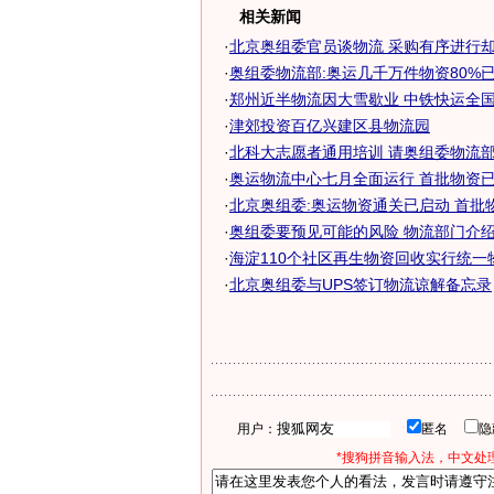
相关新闻
·
北京奥组委官员谈物流 采购有序进行却如
·
奥组委物流部:奥运几千万件物资80%
·
郑州近半物流因大雪歇业 中铁快运全国停
·
津郊投资百亿兴建区县物流园
·
北科大志愿者通用培训 请奥组委物流部部
·
奥运物流中心七月全面运行 首批物资已送
·
北京奥组委:奥运物资通关已启动 首批
·
奥组委要预见可能的风险 物流部门介绍奥
·
海淀110个社区再生物资回收实行统一
·
北京奥组委与UPS签订物流谅解备忘录
用户：
匿名
*搜狗拼音输入法，中文处理