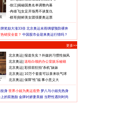
·
徐江
|
揭秘国奥名单调整内幕
·
冉雄飞
|
女足开场秀不谈复仇
装
·
棋哥
|
朝鲜美女团强要奥运票
牌奖励大涨33倍
北京奥运未雨绸缪预防裸奔
何热销安全套？
中国股市会迎来奥运行情吗？
更多>>
北京奥运
|
报道失实？外媒的习惯性抽风
北京奥运
|
送给白领的办公室娱乐秘籍
北京奥运
|
彩排前狂拍“杀机”妹妹
北京奥运
|
10万个套套可以拿来吹气球
”
北京奥运
|
保障“性”福 事小意义大
猛纹身
世界小姐为奥运造势
梦八与小姐先热身
会上的双胞胎
金牌衬娇妻美丽
当野性遇到时尚