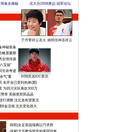
方筹备全揭秘
·
北大办2008奥运·冠军论坛
于丹擎祥云圣火
姚明传神圣祥云
体 育 热 点
备神秘装备
比略显萎靡
杰全情传递
八宝饭”
写生命奇迹
刘翔竞选IOC委员
杀气”重
 未开业已受到热捧(图)
 为四川灾区筹款300万
获赞誉 美丽更胜郭晶晶
进行调整 沈元龙有望复活
揽8金没戏 北京变化很大
·
段暄
|
女足首战瑞典以巧求胜
·
张斌
|
北京教练锻造的美国传奇