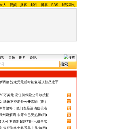
女人
-
视频
-
播客
-
邮件
-
博客
-
BBS
-
我说两句
博客
音乐
图片
说吧
名单调整 沈龙元最后时刻复活顶替吕建军
50万美元 没任何保险公司敢接招
3
女 杨扬不拒老外公开索吻（图）
4
体育健将：他们也是运动佼佼者
5
州建酒店 未开业已受热捧(图)
6
被认可 罗伯斯超越刘翔已成事实
7
 冒死训练女将秀美非凡(组图)
8