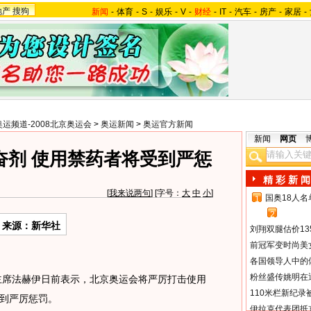
地产
搜狗
新闻
-
体育
-
S
-
娱乐
-
V
-
财经
-
IT
-
汽车
-
房产
-
家居
-
奥运频道-2008北京奥运会
>
奥运新闻
>
奥运官方新闻
新闻
网页
奋剂 使用禁药者将受到严惩
精 彩 新 闻
[
我来说两句
] [字号：
大
中
小
]
国奥18人
1
2
来源：新华社
刘翔双腿估价13
前冠军变时尚美
各国领导人中的
粉丝盛传姚明在通
席法赫伊日前表示，北京奥运会将严厉打击使用
110米栏新纪录
到严厉惩罚。
伊拉克代表团抵京