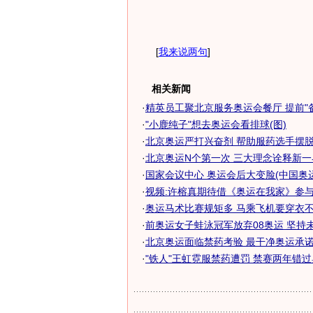
[
我来说两句
]
相关新闻
·
精英员工聚北京服务奥运会餐厅 提前"备战
·
"小鹿纯子"想去奥运会看排球(图)
·
北京奥运严打兴奋剂 帮助服药选手摆脱禁
·
北京奥运N个第一次 三大理念诠释新
·
国家会议中心 奥运会后大变脸(中国奥运军
·
视频:许榕真期待借《奥运在我家》参
·
奥运马术比赛规矩多 马乘飞机要穿衣不能
·
前奥运女子蛙泳冠军放弃08奥运 坚持未服
·
北京奥运面临禁药考验 最干净奥运承诺如
·
"铁人"王虹霓服禁药遭罚 禁赛两年错