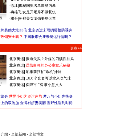
·
徐江
|
揭秘国奥名单调整内幕
·
冉雄飞
|
女足开场秀不谈复仇
装
·
棋哥
|
朝鲜美女团强要奥运票
牌奖励大涨33倍
北京奥运未雨绸缪预防裸奔
何热销安全套？
中国股市会迎来奥运行情吗？
更多>>
北京奥运
|
报道失实？外媒的习惯性抽风
北京奥运
|
送给白领的办公室娱乐秘籍
北京奥运
|
彩排前狂拍“杀机”妹妹
北京奥运
|
10万个套套可以拿来吹气球
”
北京奥运
|
保障“性”福 事小意义大
猛纹身
世界小姐为奥运造势
梦八与小姐先热身
会上的双胞胎
金牌衬娇妻美丽
当野性遇到时尚
司介绍
-
全部新闻
-
全部博文