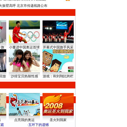
火振臂高呼 北京市传递线路公布
升旗
小董进中国奥运首球
开幕式中国旗手风采
回放
沙排宝贝热辣性感
游戏：和刘翔比跨栏
路
点亮我的奥运
圣火到我家
家庭
·
五环下的遗憾