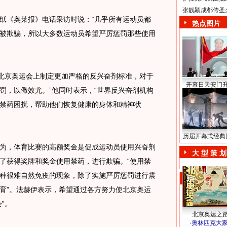
张靓颖成都传圣
《奥莱报》电话采访时说：“几乎所有运动员都
热点图片
被欺骗，所以大多数运动员希望严厉惩罚那些使用
在北京奥运会上制定更加严格的反兴奋剂标准，对于
开幕日天安门
罚，以儆效尤。”他同时表示，“世界反兴奋剂机构
禁药困扰，帮助他们恢复健康的身体和精神状
历届开幕式经典
，体育比赛的高额奖金是促成运动员使用兴奋剂
大 型 策 划
了获得奖牌和奖金使用禁药，进行欺骗。“使用禁
种很难自然免疫的现象，除了实施严厉惩罚进行震
育”。法赫伊表示，希望通过各方努力使北京奥运
”。
北京奥运之
·
奥林匹克大