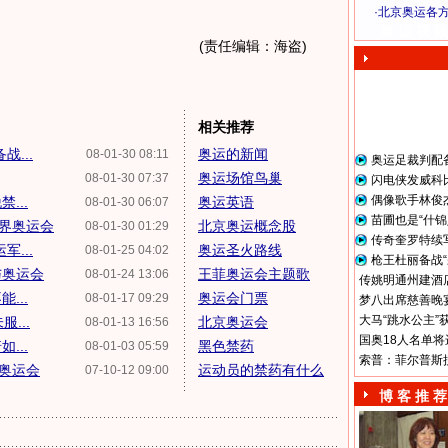
·
北京奥运各
奥 运 视 频
(责任编辑：海盗)
相关推荐
...
奥运的新闻
08-01-30 08:11
奥运足裁判配
奥运场馆鸟巢
08-01-30 07:37
闪电侠发威科
偶像歌手林俊
...
奥运英语
08-01-30 06:07
苗圃也是“什锦
一界奥运会
北京奥运概念股
08-01-30 01:29
传奇奎罗特续
...
奥运圣火路线
08-01-25 04:02
枪王杜丽备战“
与奥运会
王菲奥运会主题歌
08-01-24 13:06
传姚明通州建酒店
...
奥运会门票
08-01-17 09:29
梦八出席慈善晚宴
大马“跳水公主”
...
北京奥运会
08-01-13 16:56
国奥18人名单将
...
黑色禁药
08-01-03 05:59
索普：菲尔普斯
过奥运会
运动员的禁药有什么
07-10-12 09:00
博 客 推 荐