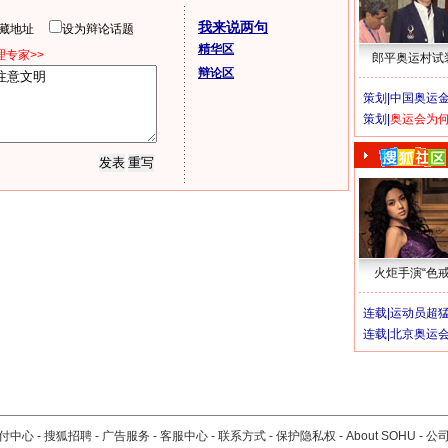
我来说两句
隐藏地址
设为辩论话题
精华区
专家>>
郎平奥运村试
辩论区
策划|
中国奥运金
策划|
奥运会为
火炬手演“色戒
连载|
运动员超
连载|
北京奥运
付中心
-
搜狐招聘
-
广告服务
-
客服中心
-
联系方式
-
保护隐私权
-
About SOHU
-
公