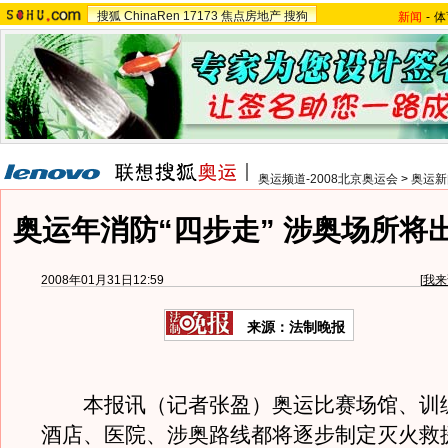
搜狐
ChinaRen
17173
焦点房地产
搜狗
新闻
-
体
奥运频道-2008北京奥运会
>
奥运新
奥运年消防“四步走” 涉奥场所将
2008年01月31日12:59
[
我来
来源：法制晚报
本报讯（记者张盈）奥运比赛场馆、训
酒店、医院、涉奥路线都将逐步制定灭火救