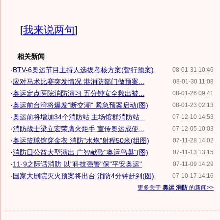
[
我来说两句
]
相关新闻
·
BTV-6奥运节目主持人选拔考核方案(暂行预案)
08-01-31 10:46
·
应对马术比赛突发情况 港消防部门做预案...
08-01-30 11:08
·
奥运定点医院消防演习 五分钟安全救出被...
08-01-26 09:41
·
奥运前台湾将爆发"断交潮" 紧急预案启动(图)
08-01-23 02:13
·
奥运前将增加34个消防站 主场馆群消防站...
07-12-10 14:53
·
消防战士梁立宏荣膺火炬手 宣传奥运成使...
07-12-05 10:03
·
奥运篮球馆穿金衣 消防"水炮"射程50米(组图)
07-11-28 14:02
·
消防日公益大型演出 广智献歌"奥运鸟巢"(图)
07-11-13 13:15
·
11·9之际话消防 以"科技强警"保"平安奥运"
07-11-09 14:29
·
国家大剧院灭火预案将出台 消防4分钟赶到(图)
07-10-17 14:16
更多关于
奥运 消防
的新闻>>