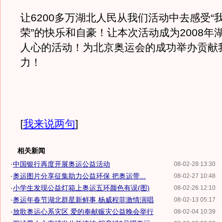
让6200多万湖北人民从我们活动中去感受“
荣”的快乐和自豪！让本次活动成为2008年
人心的活动！为北京奥运会的成功举办贡献
力！
[
我来说两句
]
相关新闻
·
中国银行再度开展奥运公益活动
08-02-28 13:30
·
奥运图片分享征集助力公益环保 把奥运带...
08-02-27 10:48
·
小学生发现公益灯箱上奥运五环颜色有误(图)
08-02-26 12:10
·
奥运年春节湖北群星新鲜事 杨威程菲激情演唱
08-02-13 05:17
·
放歌奥运心系灾区 爱的奉献赈灾公益晚会举行
08-02-04 10:39