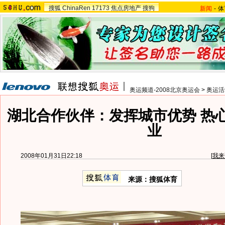
搜狐
ChinaRen
17173
焦点房地产
搜狗
新闻
-
体
奥运频道-2008北京奥运会
>
奥运活
湖北合作伙伴：发挥城市优势 热
业
2008年01月31日22:18
[
我来
来源：搜狐体育