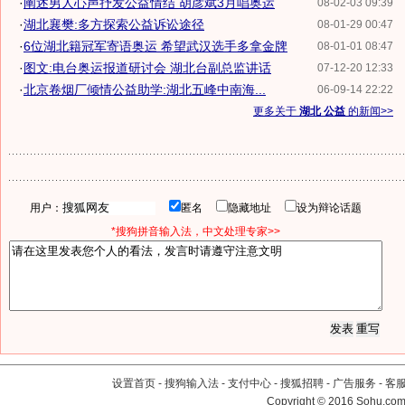
·
阐述男人心声抒发公益情结 胡彦斌3月唱奥运
08-02-03 09:39
·
湖北襄樊:多方探索公益诉讼途径
08-01-29 00:47
·
6位湖北籍冠军寄语奥运 希望武汉选手多拿金牌
08-01-01 08:47
·
图文:电台奥运报道研讨会 湖北台副总监讲话
07-12-20 12:33
·
北京卷烟厂倾情公益助学:湖北五峰中南海...
06-09-14 22:22
更多关于
湖北 公益
的新闻>>
用户：
匿名
隐藏地址
设为辩论话题
*搜狗拼音输入法，中文处理专家>>
设置首页
-
搜狗输入法
-
支付中心
-
搜狐招聘
-
广告服务
-
客
Copyright
©
2016 Sohu.com 