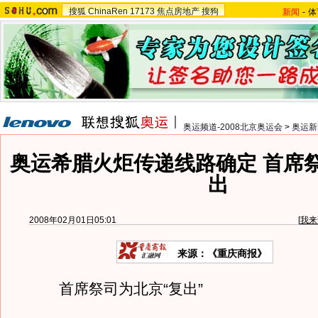
搜狐
ChinaRen
17173
焦点房地产
搜狗
新闻
-
体
奥运频道-2008北京奥运会
>
奥运新
奥运希腊火炬传递线路确定 首席
出
2008年02月01日05:01
[
我来
来源：《重庆商报》
首席祭司为北京“复出”