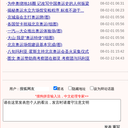
·
为申奥绕地16圈 记改写中国奥运史的人何振梁
08-02-01 06:31
·
揭秘奥运水立方场馆安检程序 标准不逊于...
08-02-01 06:23
·
京城庙会主打奥运牌(图)
08-02-01 05:56
·
各国贺卡祝福北京奥运(组图)
08-02-01 05:56
·
一汽—大众推出奥运体验场(图)
08-02-01 05:56
·
大山:我是"奥运特使"(组图)
08-02-01 05:56
·
北京奥运场馆建设基本完成(图)
08-02-01 05:56
·
八旬玛利亚·霍斯主持北京奥运会圣火采集仪式
08-01-31 15:42
·
图文:奥运赞助商考察团在都灵 考察团与玛利亚
06-02-12 04:43
用户：
匿名
隐藏地址
设为辩论话题
*搜狗拼音输入法，中文处理专家>>