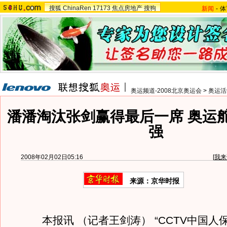
搜狐
ChinaRen
17173
焦点房地产
搜狗
新闻
-
体
奥运频道-2008北京奥运会
>
奥运活
潘潘淘汰张剑赢得最后一席 奥运
强
2008年02月02日05:16
[
我来
来源：京华时报
本报讯 （记者王剑涛） “CCTV中国人