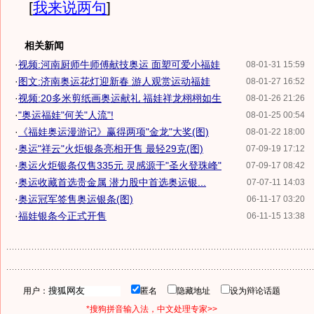
[
我来说两句
]
相关新闻
·
视频:河南厨师牛师傅献技奥运 面塑可爱小福娃
08-01-31 15:59
·
图文:济南奥运花灯迎新春 游人观赏运动福娃
08-01-27 16:52
·
视频:20多米剪纸画奥运献礼 福娃祥龙栩栩如生
08-01-26 21:26
·
"奥运福娃"何关"人流"!
08-01-25 00:54
·
《福娃奥运漫游记》赢得两项"金龙"大奖(图)
08-01-22 18:00
·
奥运"祥云"火炬银条亮相开售 最轻29克(图)
07-09-19 17:12
·
奥运火炬银条仅售335元 灵感源于"圣火登珠峰"
07-09-17 08:42
·
奥运收藏首选贵金属 潜力股中首选奥运银...
07-07-11 14:03
·
奥运冠军签售奥运银条(图)
06-11-17 03:20
·
福娃银条今正式开售
06-11-15 13:38
用户：
匿名
隐藏地址
设为辩论话题
*搜狗拼音输入法，中文处理专家>>