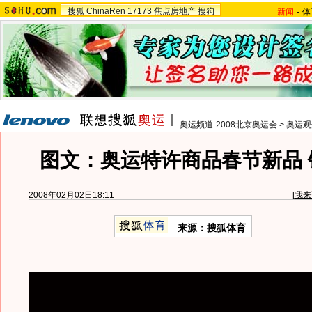
搜狐
ChinaRen
17173
焦点房地产
搜狗
新闻
-
体
奥运频道-2008北京奥运会
>
奥运观
图文：奥运特许商品春节新品 
2008年02月02日18:11
[
我来
来源：搜狐体育