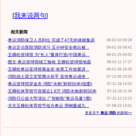
[
我来说两句
]
相关新闻
·
奥运消防保卫人员到位 完成了47天的体能集训
08-02-02 09:28
·
奥运定点医院消防演习 五分钟安全救出被...
08-01-26 09:41
·
五棵松篮球馆 为"长人"量身打造(中国奥运...
08-01-25 04:02
·
图文:奥运篮球馆竣工验收 五棵松篮球馆地面
08-01-11 17:27
·
五棵松奥运蓝球馆展金姿 收尾工作加紧进...
08-01-06 16:45
·
消防战士梁立宏荣膺火炬手 宣传奥运成使...
07-12-05 10:03
·
奥运篮球馆穿金衣 消防"水炮"射程50米(组图)
07-11-28 14:02
·
五棵松体育馆可容观众1.8万 消防水炮射程50米
07-11-28 11:34
·
消防日公益大型演出 广智献歌"奥运鸟巢"(图)
07-11-13 13:15
·
北京五棵松体育馆节俭办奥运 用钢量减九...
07-08-23 14:01
更多关于
奥运 消防
的新闻>>