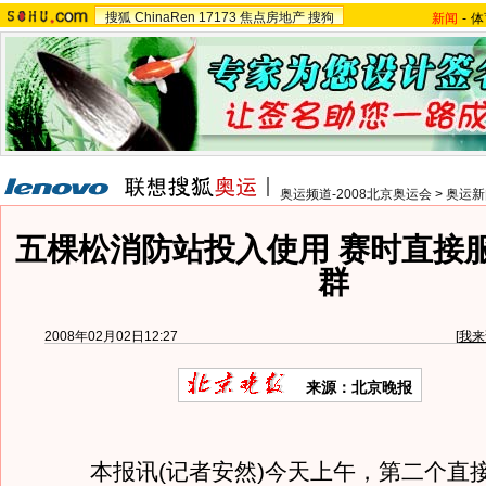
搜狐
ChinaRen
17173
焦点房地产
搜狗
新闻
-
体
奥运频道-2008北京奥运会
>
奥运新
五棵松消防站投入使用 赛时直接
群
2008年02月02日12:27
[
我来
来源：北京晚报
本报讯(记者安然)今天上午，第二个直