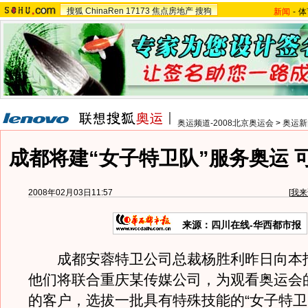
搜狐
ChinaRen
17173
焦点房地产
搜狗
新闻
-
体
奥运频道-2008北京奥运会
>
奥运新
成都将建“女子特卫队”服务奥运 
2008年02月03日11:57
[
我来
来源：四川在线-华西都市报
成都安蓉特卫公司总裁杨胜利昨日向本
他们将联合重庆某传媒公司，为观看奥运会
的客户，选拔一批具有特殊技能的“女子特卫