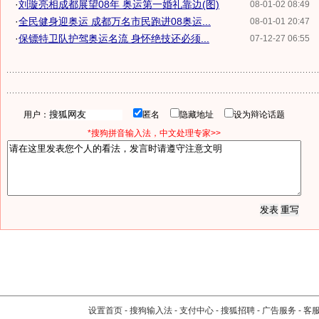
·
刘璇亮相成都展望08年 奥运第一婚礼靠边(图)
08-01-02 08:49
·
全民健身迎奥运 成都万名市民跑进08奥运...
08-01-01 20:47
·
保镖特卫队护驾奥运名流 身怀绝技还必须...
07-12-27 06:55
用户：
匿名
隐藏地址
设为辩论话题
*搜狗拼音输入法，中文处理专家>>
设置首页
-
搜狗输入法
-
支付中心
-
搜狐招聘
-
广告服务
-
客