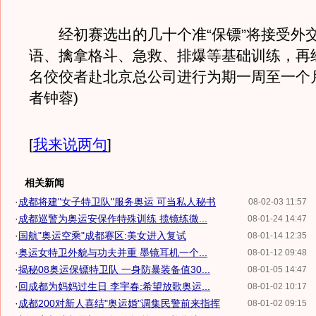
经初赛选出的几十个准“保镖”将接受外
语、擒拿格斗、急救、排爆等基础训练，再经
名佼佼者赴北京总公司进行为期一周至一个
者钟蓉)
[
我来说两句
]
相关新闻
·
成都将建"女子特卫队"服务奥运 可当私人秘书
08-02-03 11:57
·
成都巡警为奥运安保作特殊训练 揽镜练微...
08-01-24 14:47
·
国航"奥运空乘"成都赛区:美女进入复试
08-01-14 12:35
·
奥运女特卫外貌与功夫并重 墨镜耳机一个...
08-01-12 09:48
·
揭秘08奥运保镖特卫队 一身防暴装备值30...
08-01-05 14:47
·
回成都为妈妈过生日 李宇春:希望放歌奥运...
08-01-02 10:17
·
成都200对新人喜结"奥运婚"调集民警前来指挥
08-01-02 09:15