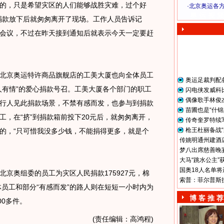
的，只是希望灾区的人们能够战胜灾难，过个好
·
北京奥运各
奥 运 视 频
捐款放下后就匆匆离开了现场。工作人员告诉记
会议，不过在昨天接到通知后就表示今天一定要赶
京奥运特许商品旗舰店的工美大厦也向全体员工
奥运足裁判配
人有情”的爱心捐款号召。工美大厦各个部门的职工
闪电侠发威科
偶像歌手林俊
行人见此捐款场景，不禁有感而发，也参与到捐款
苗圃也是“什锦
工，在“挤”到捐款箱前投下20元后，就匆匆离开，
传奇奎罗特续
枪王杜丽备战“
的，“只可惜我没多少钱，不能捐得更多，就是个
传姚明通州建酒店
梦八出席慈善晚宴
大马“跳水公主”
国奥18人名单将
奥组委的员工为灾区人民捐款175927元，棉
索普：菲尔普斯
体员工和部分“有感而发”的路人则在短短一小时内为
博 客 推 荐
00多件。
(责任编辑：高鸿程)