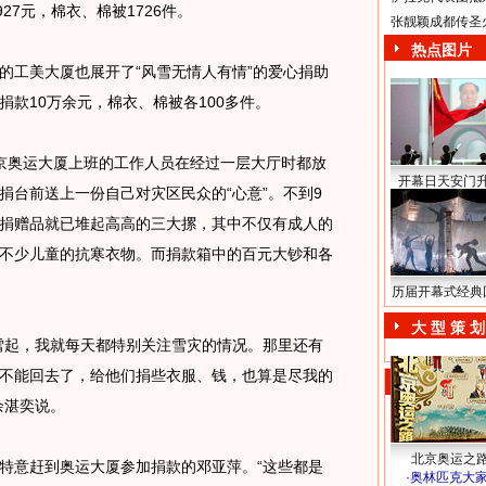
27元，棉衣、棉被1726件。
张靓颖成都传圣
热点图片
的工美大厦也展开了“风雪无情人有情”的爱心捐助
捐款10万余元，棉衣、棉被各100多件。
奥运大厦上班的工作人员在经过一层大厅时都放
开幕日天安门
捐台前送上一份自己对灾区民众的“心意”。不到9
捐赠品就已堆起高高的三大摞，其中不仅有成人的
不少儿童的抗寒衣物。而捐款箱中的百元大钞和各
历届开幕式经典
大 型 策 划
起，我就每天都特别关注雪灾的情况。那里还有
不能回去了，给他们捐些衣服、钱，也算是尽我的
余湛奕说。
北京奥运之
意赶到奥运大厦参加捐款的邓亚萍。“这些都是
·
奥林匹克大