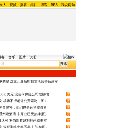
女人
-
视频
-
播客
-
邮件
-
博客
-
BBS
-
我说两句
博客
音乐
图片
说吧
名单调整 沈龙元最后时刻复活顶替吕建军
50万美元 没任何保险公司敢接招
3
女 杨扬不拒老外公开索吻（图）
4
体育健将：他们也是运动佼佼者
5
州建酒店 未开业已受热捧(图)
6
被认可 罗伯斯超越刘翔已成事实
7
 冒死训练女将秀美非凡(组图)
8