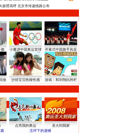
火振臂高呼 北京市传递线路公布
升旗
小董进中国奥运首球
开幕式中国旗手风采
回放
沙排宝贝热辣性感
游戏：和刘翔比跨栏
路
点亮我的奥运
圣火到我家
家庭
·
五环下的遗憾