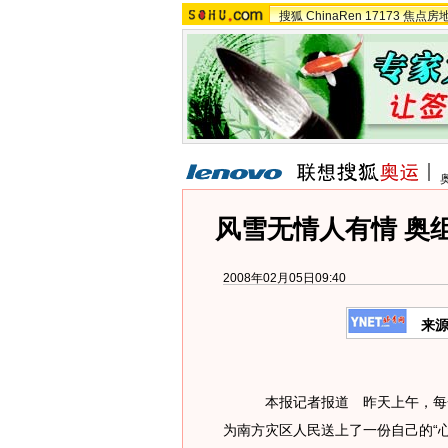
搜狐
ChinaRen
17173
焦点房
风雪无情人有情 奥组
2008年02月05日09:40
来
本报记者报道 昨天上午，每一
为南方灾区人民送上了一份自己的“