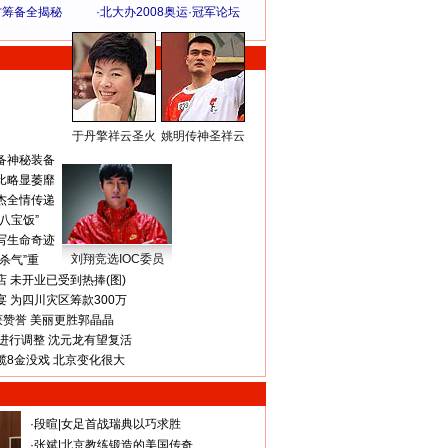
方筹备全揭秘
·
北大办2008奥运·冠军论坛
于丹擎祥云圣火
姚明传神圣祥云
体 育 热 点
备神秘装备
比略显萎靡
杰全情传递
八宝饭”
写生命奇迹
刘翔竞选IOC委员
杀气”重
 未开业已受到热捧(图)
 为四川灾区筹款300万
获赞誉 美丽更胜郭晶晶
进行调整 沈元龙有望复活
揽8金没戏 北京变化很大
·
段暄
|
女足首战瑞典以巧求胜
·
张斌
|
北京教练锻造的美国传奇