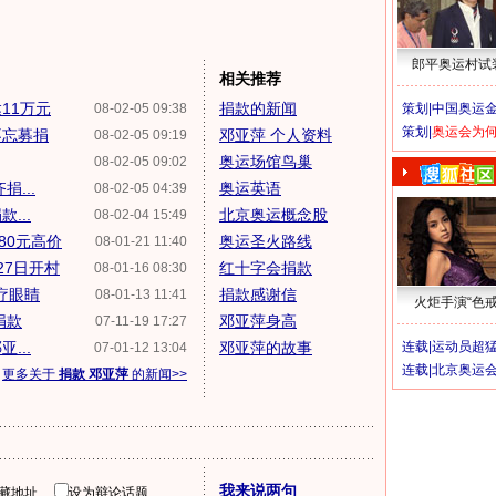
郎平奥运村试
相关推荐
11万元
捐款的新闻
08-02-05 09:38
策划|
中国奥运金
策划|
奥运会为
不忘募捐
邓亚萍 个人资料
08-02-05 09:19
奥运场馆鸟巢
08-02-05 09:02
...
奥运英语
08-02-05 04:39
...
北京奥运概念股
08-02-04 15:49
80元高价
奥运圣火路线
08-01-21 11:40
27日开村
红十字会捐款
08-01-16 08:30
疗眼睛
捐款感谢信
08-01-13 11:41
火炬手演“色戒
捐款
邓亚萍身高
07-11-19 17:27
...
邓亚萍的故事
连载|
运动员超
07-01-12 13:04
连载|
北京奥运
更多关于
捐款 邓亚萍
的新闻>>
我来说两句
隐藏地址
设为辩论话题