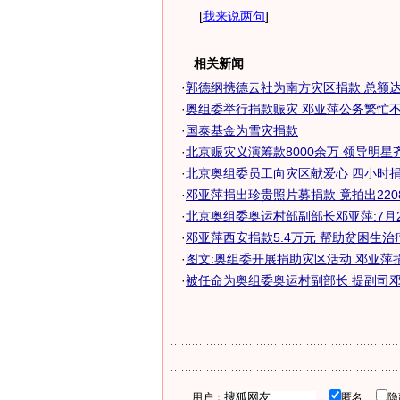
[
我来说两句
]
相关新闻
·
郭德纲携德云社为南方灾区捐款 总额达
·
奥组委举行捐款赈灾 邓亚萍公务繁忙
·
国泰基金为雪灾捐款
·
北京赈灾义演筹款8000余万 领导明星齐捐
·
北京奥组委员工向灾区献爱心 四小时捐款
·
邓亚萍捐出珍贵照片募捐款 竟拍出220
·
北京奥组委奥运村部副部长邓亚萍:7月
·
邓亚萍西安捐款5.4万元 帮助贫困生治
·
图文:奥组委开展捐助灾区活动 邓亚萍
·
被任命为奥组委奥运村副部长 提副司邓亚
用户：
匿名