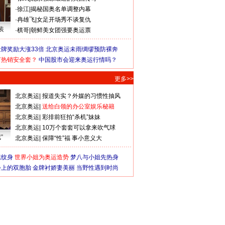
·
徐江
|
揭秘国奥名单调整内幕
·
冉雄飞
|
女足开场秀不谈复仇
装
·
棋哥
|
朝鲜美女团强要奥运票
牌奖励大涨33倍
北京奥运未雨绸缪预防裸奔
何热销安全套？
中国股市会迎来奥运行情吗？
更多>>
北京奥运
|
报道失实？外媒的习惯性抽风
北京奥运
|
送给白领的办公室娱乐秘籍
北京奥运
|
彩排前狂拍“杀机”妹妹
北京奥运
|
10万个套套可以拿来吹气球
”
北京奥运
|
保障“性”福 事小意义大
猛纹身
世界小姐为奥运造势
梦八与小姐先热身
会上的双胞胎
金牌衬娇妻美丽
当野性遇到时尚