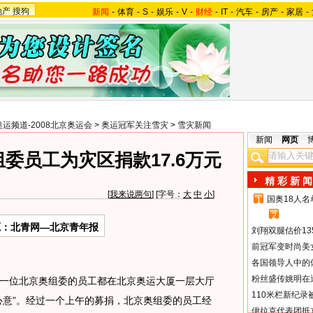
地产
搜狗
新闻
-
体育
-
S
-
娱乐
-
V
-
财经
-
IT
-
汽车
-
房产
-
家居
-
奥运频道-2008北京奥运会
>
奥运冠军关注雪灾
>
雪灾新闻
新闻
网页
委员工为灾区捐款17.6万元
精 彩 新 闻
[
我来说两句
] [字号：
大
中
小
]
国奥18人
1
2
源：北青网—北京青年报
刘翔双腿估价13
前冠军变时尚美
各国领导人中的
粉丝盛传姚明在通
位北京奥组委的员工都在北京奥运大厦一层大厅
110米栏新纪录
心意”。经过一个上午的募捐，北京奥组委的员工经
伊拉克代表团抵京