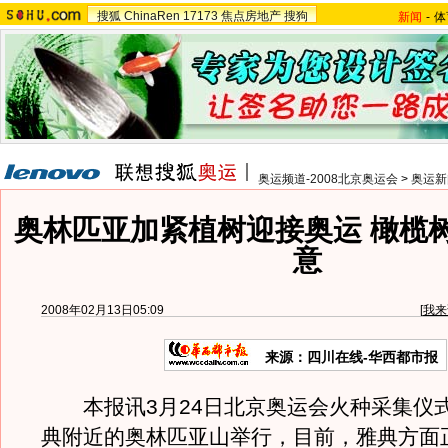
搜狐
ChinaRen
17173
焦点房地产
搜狗
新闻
-
体
奥运频道-2008北京奥运会
>
奥运新
奥林匹亚加紧植树迎接奥运 橄榄
意
2008年02月13日05:09
[
我来
来源：四川在线-华西都市报
本报讯3月24日北京奥运会火种采集仪
典附近的奥林匹亚山举行，目前，雅典方面