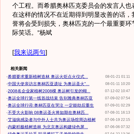
个工程。而希腊奥林匹克委员会的发言人也
在这样的情况不在近期得到明显改善的话，
誉将会受到损失，奥林匹克的一个最重要环
际笑话。”杨斌
[
我来说两句
]
相关新闻
·
希腊要求重新植树造林 奥运火炬点火仪式...
08-01-21 01:11
·
中国大使亲访古奥林匹亚遗址 为奥运圣火"...
08-01-11 10:20
·
2008名企业家植树2008棵 奥运树引发的蝴...
07-12-02 10:47
·
奥运全球行第一线首战结束 告别雅典奥林匹亚
07-09-02 07:54
·
奥运全球行④:奥林匹亚在哭泣 一定能劫后重生
07-09-01 02:29
·
不受大火影响 08奥运圣火将如期在奥林匹...
07-08-31 16:13
·
艾滋病感染者与中外人士共为奥运场馆周边植树
07-06-19 22:15
·
内蒙积极植树造林 为北京奥运构建绿色屏...
07-06-06 07:32