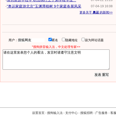
·
绿色奥运手拉手 职员携打工子弟学校学生...
07-04-22 13:26
·
"奥运家庭游北京"玉渊潭植树 9个家庭各展风采
07-04-19 16:08
更多关于
奥运
的新闻>>
用户：
匿名
隐藏地址
设为辩论话题
*搜狗拼音输入法，中文处理专家>>
设置首页
-
搜狗输入法
-
支付中心
-
搜狐招聘
-
广告服务
-
客