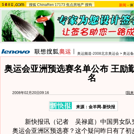
搜狐
ChinaRen
17173
焦点房地产
搜狗
新闻
-
体
奥运频道-2008北京奥运会
>
奥运备
奥运会亚洲预选赛名单公布 王励
名
2008年02月20日09:16
[
我来
来源：金羊网-新快报
新快报讯（记者 吴禄庭）中国男女队
奥运会亚洲区预选赛？这个疑问昨日有了初