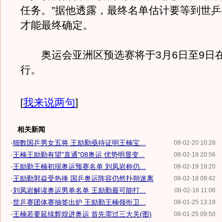
任务。”据他透露，最终名单估计要等到世
才能最终确定。
奥运会亚洲区预选赛将于3月6日至9日
行。
[
我来说两句
]
相关新闻
·
细数国乒男女五将 王励勤亟待证明王楠宝...
08-02-20 10:28
·
王楠王励勤有望"直通"08奥运 优势明显变...
08-02-19 20:56
·
王励勤王楠初现奥运预赛名单 刘凤岩称仍...
08-02-19 19:20
·
王励勤郭焱受热捧 国乒奥运阵容仍然扑朔迷离
08-02-18 09:42
·
刘凤岩解读奥运男单名单 王励勤最可能打...
08-02-16 11:06
·
世乒赛团体赛抽签出炉 王励勤王楠领衔卫...
08-01-25 13:19
·
王楠若要延续辉煌进奥运 首先需过三大关(图)
08-01-25 09:50