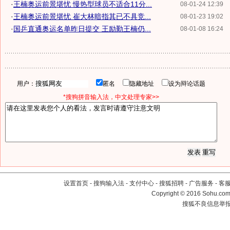
·
王楠奥运前景堪忧 慢热型球员不适合11分...
08-01-24 12:39
·
王楠奥运前景堪忧 崔大林暗指其已不具竞...
08-01-23 19:02
·
国乒直通奥运名单昨日提交 王励勤王楠仍...
08-01-08 16:24
用户：
匿名
隐藏地址
设为辩论话题
*搜狗拼音输入法，中文处理专家>>
设置首页
-
搜狗输入法
-
支付中心
-
搜狐招聘
-
广告服务
-
客
Copyright
©
2016 Sohu.com 
搜狐不良信息举