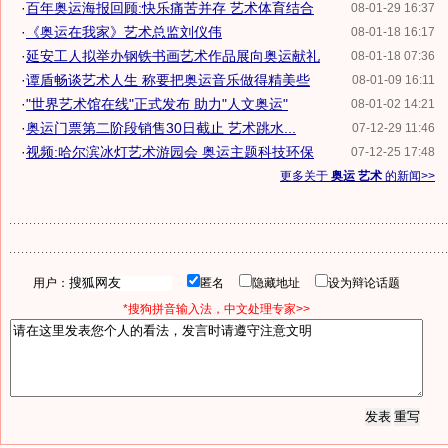
·
百年奥运海报回顾:快乐痛苦并存 艺术体育结合
08-01-29 16:37
·
《奥运在我家》艺术总监刘仪伟
08-01-18 16:17
·
延安工人拟举办钢铁书画艺术作品展向奥运献礼
08-01-18 07:36
·
谭盾畅谈艺术人生 称要把奥运音乐做得精美些
08-01-09 16:11
·
"世界艺术馆在线"正式发布 助力"人文奥运"
08-01-02 14:21
·
奥运门票第二阶段销售30日截止 艺术跳水...
07-12-29 11:46
·
视频:哈尔滨冰灯艺术游园会 奥运主题科技环保
07-12-25 17:48
更多关于
奥运 艺术
的新闻>>
用户：
匿名
隐藏地址
设为辩论话题
*搜狗拼音输入法，中文处理专家>>