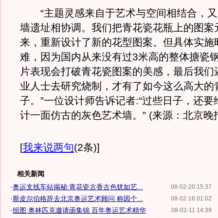
“主题灵感来自于艺术与空间相结合，又
墙遗址相协调。我们把青花瓷花瓶上的图案
来，重新设计了新的花型图案。但具体实施
难，因为国内从来没有过3米高的整体搪瓷
片表现会打破青花瓷图案的美感，最后我们
业人士去研究烧制，才有了如今这么高大的
子。”一位设计师告诉记者:“过些日子，还
计一面仿古的灰色艺术墙。” (来源：北京晚
[
我来说两句
(2条)
]
相关新闻
·
奥运支线车站揭秘:青花瓷古香古色犹如艺...
08-02-20 15:37
·
斯皮尔伯格辞去北京奥运艺术顾问 称因个...
08-02-16 01:02
·
组图:奥林匹克邀请函集锦 百年奥运艺术精华
08-02-11 14:39