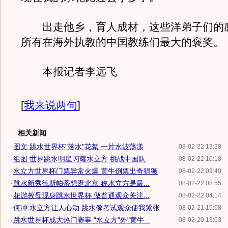
出走他乡，育人成材，这些洋弟子们的
所有在海外执教的中国教练们最大的褒奖。
本报记者李远飞
[
我来说两句
]
相关新闻
·
图文:跳水世界杯"落水"花絮 一片水波荡漾
08-02-22 13:38
·
组图:世界跳水明星闪耀水立方 挑战中国队
08-02-22 10:18
·
水立方世界杯门票异常火爆 黄牛倒票出奇猖獗
08-02-22 09:40
·
跳水新秀德斯帕蒂想逛北京 称水立方是最...
08-02-22 08:55
·
花游教母现身跳水世界杯 做普通观众关注...
08-02-22 04:14
·
何冲:水立方让人心动 跳水像考试观众使我紧张
08-02-21 15:08
·
跳水世界杯成大热门赛事 "水立方"外"黄牛...
08-02-20 13:03