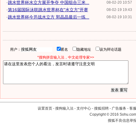
·
跳水世界杯水立方展开争夺 中国组合三米...
08-02-20 10:57
·
第16届国际泳联跳水世界杯在"水立方"开赛
08-02-19 19:43
·
跳水世界杯今开战水立方 郭晶晶最后一练...
08-02-19 10:31
用户：
匿名
隐藏地址
设为辩论话题
*搜狗拼音输入法，中文处理专家>>
设置首页
-
搜狗输入法
-
支付中心
-
搜狐招聘
-
广告服务
-
客
Copyright
©
2016 Sohu.com 
搜狐不良信息举