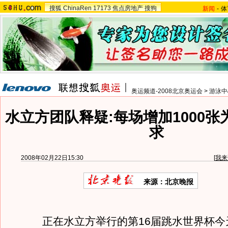
搜狐
ChinaRen
17173
焦点房地产
搜狗
新闻
-
体
奥运频道-2008北京奥运会
>
游泳中
水立方团队释疑:每场增加1000
求
2008年02月22日15:30
[
我来
来源：北京晚报
正在水立方举行的第16届跳水世界杯今