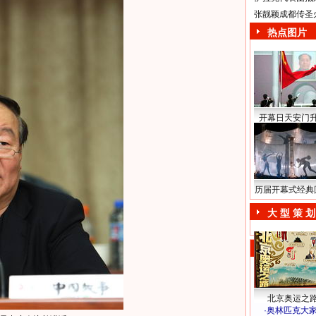
张靓颖成都传圣
热点图片
开幕日天安门
历届开幕式经典
大 型 策 划
北京奥运之
·
奥林匹克大