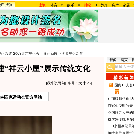
地产
搜狗
新闻
-
体育
-
S
-
娱乐
-
V
-
财经
-
IT
-
汽车
-
房产
-
家居
-
奥运频道-2008北京奥运会
>
奥运新闻
>
各界奥运新闻
新闻
网页
建“祥云小屋”展示传统文化
精 彩 新 闻
[
我来说两句
] [字号：
大
中
小
]
国奥18人
1
2
奥林匹克运动会官方网站
刘翔双腿估价13
前冠军变时尚美
各国领导人中的
粉丝盛传姚明在通
110米栏新纪录
伊拉克代表团抵京