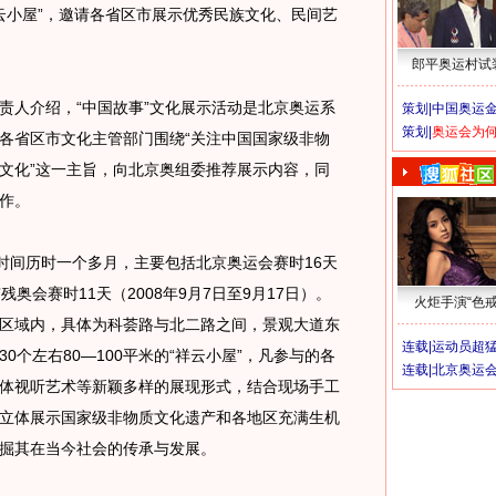
祥云小屋”，邀请各省区市展示优秀民族文化、民间艺
郎平奥运村试
人介绍，“中国故事”文化展示活动是北京奥运系
策划|
中国奥运金
策划|
奥运会为
各省区市文化主管部门围绕“关注中国国家级非物
文化”这一主旨，向北京奥组委推荐展示内容，同
作。
间历时一个多月，主要包括北京奥运会赛时16天
京残奥会赛时11天（2008年9月7日至9月17日）。
火炬手演“色戒
区域内，具体为科荟路与北二路之间，景观大道东
连载|
运动员超
0个左右80—100平米的“祥云小屋”，凡参与的各
连载|
北京奥运
体视听艺术等新颖多样的展现形式，结合现场手工
立体展示国家级非物质文化遗产和各地区充满生机
掘其在当今社会的传承与发展。