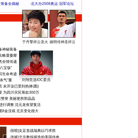
方筹备全揭秘
·
北大办2008奥运·冠军论坛
于丹擎祥云圣火
姚明传神圣祥云
体 育 热 点
备神秘装备
比略显萎靡
杰全情传递
八宝饭”
写生命奇迹
刘翔竞选IOC委员
杀气”重
 未开业已受到热捧(图)
 为四川灾区筹款300万
获赞誉 美丽更胜郭晶晶
进行调整 沈元龙有望复活
揽8金没戏 北京变化很大
·
段暄
|
女足首战瑞典以巧求胜
·
张斌
|
北京教练锻造的美国传奇