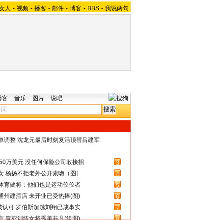
女人
-
视频
-
播客
-
邮件
-
博客
-
BBS
-
我说两句
博客
音乐
图片
说吧
名单调整 沈龙元最后时刻复活顶替吕建军
50万美元 没任何保险公司敢接招
3
女 杨扬不拒老外公开索吻（图）
4
体育健将：他们也是运动佼佼者
5
州建酒店 未开业已受热捧(图)
6
被认可 罗伯斯超越刘翔已成事实
7
 冒死训练女将秀美非凡(组图)
8