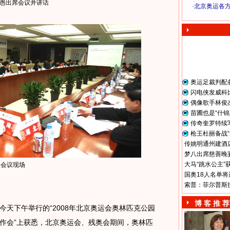
愚出席会议并讲话
·
北京奥运各
奥 运 视 频
奥运足裁判配
闪电侠发威科
偶像歌手林俊
苗圃也是“什锦
传奇奎罗特续
枪王杜丽备战“
传姚明通州建酒店
梦八出席慈善晚宴
大马“跳水公主”
会议现场
国奥18人名单将
索普：菲尔普斯
博 客 推 荐
天下午举行的“2008年北京奥运会奥林匹克公园
作会”上获悉，北京奥运会、残奥会期间，奥林匹