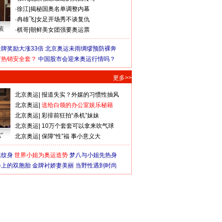
·
徐江
|
揭秘国奥名单调整内幕
·
冉雄飞
|
女足开场秀不谈复仇
装
·
棋哥
|
朝鲜美女团强要奥运票
牌奖励大涨33倍
北京奥运未雨绸缪预防裸奔
何热销安全套？
中国股市会迎来奥运行情吗？
更多>>
北京奥运
|
报道失实？外媒的习惯性抽风
北京奥运
|
送给白领的办公室娱乐秘籍
北京奥运
|
彩排前狂拍“杀机”妹妹
北京奥运
|
10万个套套可以拿来吹气球
”
北京奥运
|
保障“性”福 事小意义大
猛纹身
世界小姐为奥运造势
梦八与小姐先热身
会上的双胞胎
金牌衬娇妻美丽
当野性遇到时尚