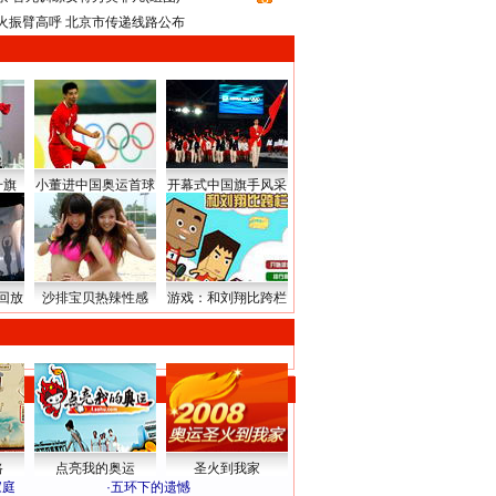
火振臂高呼 北京市传递线路公布
升旗
小董进中国奥运首球
开幕式中国旗手风采
回放
沙排宝贝热辣性感
游戏：和刘翔比跨栏
路
点亮我的奥运
圣火到我家
家庭
·
五环下的遗憾