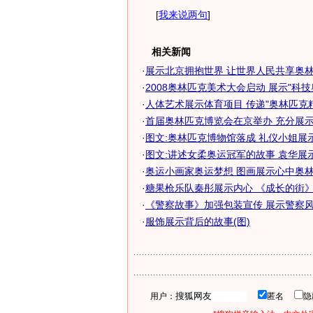
[
我来说两句
]
相关新闻
·
展示北京拥抱世界 让世界人民共享奥林匹
·
2008奥林匹克美术大会启动 展示"科技奥
·
人体艺术展示体育项目 传递"奥林匹克
·
首届奥林匹克博览会在京举办 充分展示奥
·
图文:奥林匹克博物馆落成 礼仪小姐展
·
图文:讲述女柔奥运冠军的故事 袁华展
·
奥运小画家奥运梦想 图画展示心中奥林匹
·
糖果枪乐队秦彤展示内心 《成长的街》故
·
《警察故事》加强包装宣传 展示警察风
·
服饰展示背后的故事(图)
用户：
匿名