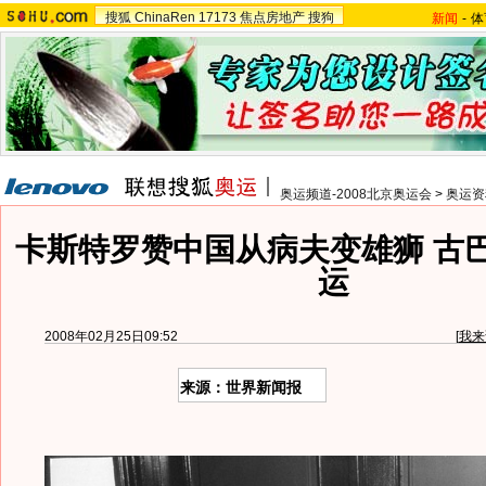
搜狐
ChinaRen
17173
焦点房地产
搜狗
新闻
-
体
奥运频道-2008北京奥运会
>
奥运资
卡斯特罗赞中国从病夫变雄狮 古
运
2008年02月25日09:52
[
我来
来源：世界新闻报