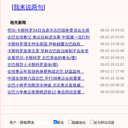
[
我来说两句
]
相关新闻
·
劳尔-卡斯特罗24日当选为古巴国务委员会主席
08-02-25 04:32
·
古巴女排教父:奥运目标进决赛 中国属一流行列
08-02-25 02:05
·
卡斯特罗撰文抨击美国 声称颠覆古巴政权...
08-02-24 08:28
·
卡斯特罗发表文章 坚称古巴政治体制不会改变
08-02-24 02:46
·
近看劳尔-卡斯特罗 古巴革命的拳头(图)
08-02-20 08:24
·
古巴领导人卡斯特罗退休(图)
08-02-20 01:01
·
女排奥运年首场热身赛将战古巴 赵蕊蕊有...
08-02-17 17:46
·
中国女排将六战古巴 开打08奥运会前重要...
08-02-16 18:06
·
古巴小将罗伯斯进步神速 北京奥运直接威...
08-02-05 08:32
·
古巴力争奥运奖牌榜进前12 拳击田径是重...
08-02-03 06:08
用户：
匿名
隐藏地址
设为辩论话题