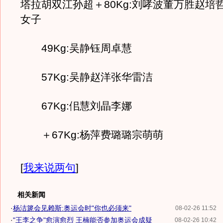
塔拉胡双江孙超＋80Kg:刘哮波董万胜赵培
女子
49Kg:吴静钰周卓慧
57Kg:吴静赵洋张华雷洁
67Kg:佀慧刘晶李娜
＋67Kg:杨萍费璐璐宗萌萌
[
我来说两句
]
相关新闻
·
杨洁篪会见赖斯:奥运会时"你也必须来"
08-02-26 11:52
·
"王李之争"愈演愈烈 王楠能否参加奥运会成疑
08-02-26 10:42