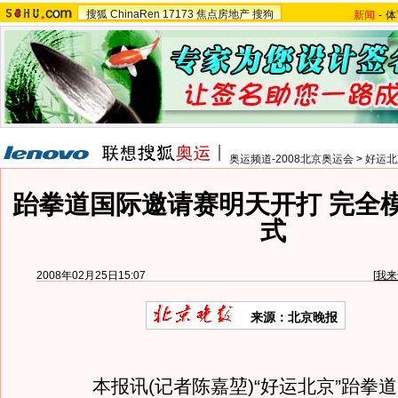
搜狐
ChinaRen
17173
焦点房地产
搜狗
新闻
-
体
奥运频道-2008北京奥运会
>
好运北
跆拳道国际邀请赛明天开打 完全
式
2008年02月25日15:07
[
我来
来源：北京晚报
本报讯(记者陈嘉堃)“好运北京”跆拳道