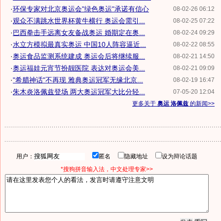
·
环保专家对北京奥运会"绿色奥运"承诺有信心
08-02-26 06:12
·
观众不满跳水世界杯黄牛横行 奥运会需引...
08-02-25 07:22
·
巴西拳击手远离女友备战奥运 婚期定在奥...
08-02-24 09:29
·
水立方模拟最真实奥运 中国10人阵容逼近...
08-02-22 08:55
·
奥运食品监测系统建成 奥运会后将继续服...
08-02-21 14:50
·
奥运福娃元宵节扮靓医院 表达对奥运会美...
08-02-21 09:09
·
"希腊神话"不再现 雅典奥运冠军无缘北京...
08-02-19 16:47
·
朱木炎洛佩兹登场 两大奥运冠军大比分轻...
07-05-20 12:04
更多关于
奥运 洛佩兹
的新闻>>
用户：
匿名
隐藏地址
设为辩论话题
*搜狗拼音输入法，中文处理专家>>