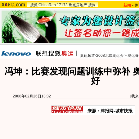
搜狐
ChinaRen
17173
焦点房地产
搜狗
新闻
-
体
奥运频道-2008北京奥运会
>
奥运备
冯坤：比赛发现问题训练中弥补 
好
2008年02月26日13:32
[
我来
来源：津报网-城市快报