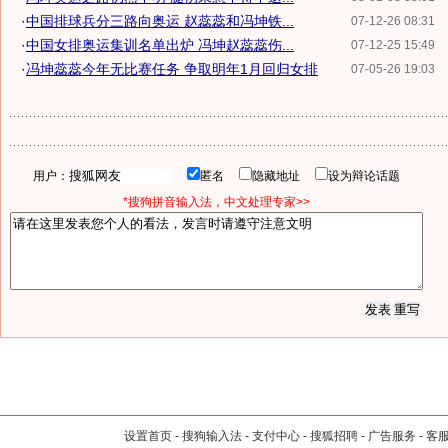
·
中国排球兵分三路向奥运 赵蕊蕊和冯坤铁...
07-12-26 08:31
·
中国女排奥运集训名单出炉 冯坤赵蕊蕊伤...
07-12-25 15:49
·
冯坤蕊蕊今年无比赛任务 争取明年1月回归女排
07-05-26 19:03
用户：
匿名
隐藏地址
设为辩论话题
*搜狗拼音输入法，中文处理专家>>
设置首页
-
搜狗输入法
-
支付中心
-
搜狐招聘
-
广告服务
-
客