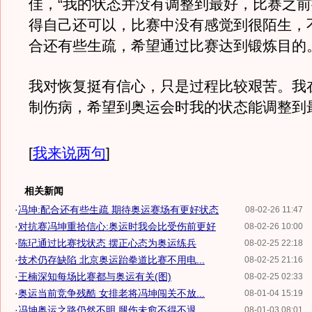
佳，“我的状态并没有调整到最好，比赛之
得自己还可以，比赛中没有感觉到很陌生，
合还有些生疏，希望通过比赛达到锻炼目的
我对恢复挺有信心，只是过程比较艰苦。我
制伤病，希望到奥运会时我的状态能调整到
[
我来说两句
]
相关新闻
·
冯坤:配合还有些生疏 期待奥运赛场有更好状态
08-02-26 11:47
·
对抗赛冯坤重拾信心:奥运时我会比受伤前更好
08-02-26 10:00
·
陈玘通过比赛找状态 摆正心态为奥运练兵
08-02-25 22:18
·
技术仍存缺陷 北京奥运跆拳道比赛不用电...
08-02-25 21:16
·
王楠深知每场比赛都与奥运有关(图)
08-02-25 02:33
·
奥运当前竞争残酷 女排老将冯坤闯关不放...
08-01-04 15:19
·
冯坤奥运之路仍然不明 腿伤未愈不得不退...
08-01-03 08:01