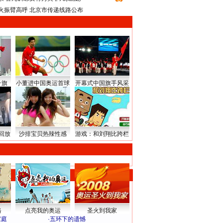
火振臂高呼 北京市传递线路公布
升旗
小董进中国奥运首球
开幕式中国旗手风采
回放
沙排宝贝热辣性感
游戏：和刘翔比跨栏
路
点亮我的奥运
圣火到我家
家庭
·
五环下的遗憾