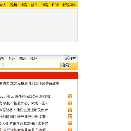
女人
-
视频
-
播客
-
邮件
-
博客
-
BBS
-
我说两句
博客
音乐
图片
说吧
名单调整 沈龙元最后时刻复活顶替吕建军
50万美元 没任何保险公司敢接招
3
女 杨扬不拒老外公开索吻（图）
4
体育健将：他们也是运动佼佼者
5
州建酒店 未开业已受热捧(图)
6
被认可 罗伯斯超越刘翔已成事实
7
 冒死训练女将秀美非凡(组图)
8