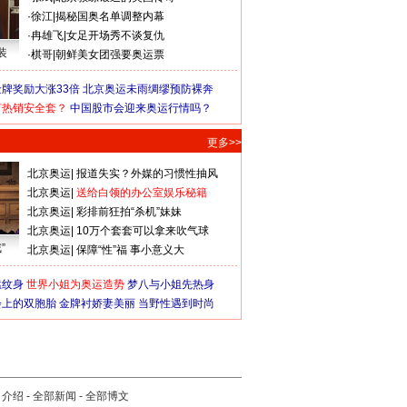
·
徐江
|
揭秘国奥名单调整内幕
·
冉雄飞
|
女足开场秀不谈复仇
装
·
棋哥
|
朝鲜美女团强要奥运票
牌奖励大涨33倍
北京奥运未雨绸缪预防裸奔
何热销安全套？
中国股市会迎来奥运行情吗？
更多>>
北京奥运
|
报道失实？外媒的习惯性抽风
北京奥运
|
送给白领的办公室娱乐秘籍
北京奥运
|
彩排前狂拍“杀机”妹妹
北京奥运
|
10万个套套可以拿来吹气球
”
北京奥运
|
保障“性”福 事小意义大
猛纹身
世界小姐为奥运造势
梦八与小姐先热身
会上的双胞胎
金牌衬娇妻美丽
当野性遇到时尚
司介绍
-
全部新闻
-
全部博文