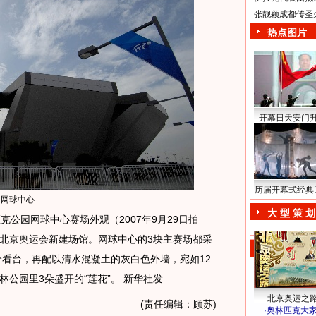
张靓颖成都传圣
热点图片
开幕日天安门
历届开幕式经典
网球中心
大 型 策 划
公园网球中心赛场外观（2007年9月29日拍
北京奥运会新建场馆。网球中心的3块主赛场都采
个看台，再配以清水混凝土的灰白色外墙，宛如12
公园里3朵盛开的“莲花”。 新华社发
北京奥运之
(责任编辑：顾苏)
·
奥林匹克大