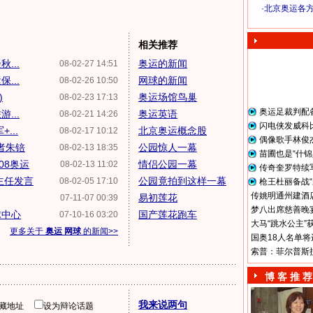
·
北京奥运各
奥 运 视 频
相关推荐
...
奥运的新闻
08-02-27 14:51
...
网球的新闻
08-02-26 10:50
)
奥运场馆鸟巢
08-02-23 17:13
奥运足裁判配
...
奥运英语
08-02-21 14:26
闪电侠发威科
...
北京奥运概念股
08-02-17 10:12
偶像歌手林俊
者朱锫
公园惊人一幕
08-02-13 18:35
苗圃也是“什锦
08奥运
情侣公园一幕
08-02-13 11:02
传奇奎罗特续
主任发言
公园竟拍到这样一幕
08-02-05 17:10
枪王杜丽备战“
传姚明通州建酒店
易初莲花
07-11-07 00:39
梦八出席慈善晚宴
球中心
国产莲花跑车
07-10-16 03:20
大马“跳水公主”
更多关于
奥运 网球
的新闻>>
国奥18人名单将
索普：菲尔普斯
博 客 推 荐
我来说两句
隐藏地址
设为辩论话题