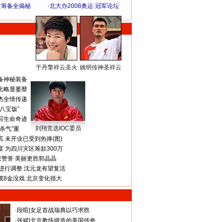
方筹备全揭秘
·
北大办2008奥运·冠军论坛
于丹擎祥云圣火
姚明传神圣祥云
体 育 热 点
备神秘装备
比略显萎靡
杰全情传递
八宝饭”
写生命奇迹
刘翔竞选IOC委员
杀气”重
 未开业已受到热捧(图)
 为四川灾区筹款300万
获赞誉 美丽更胜郭晶晶
进行调整 沈元龙有望复活
揽8金没戏 北京变化很大
·
段暄
|
女足首战瑞典以巧求胜
·
张斌
|
北京教练锻造的美国传奇