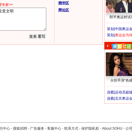
精华区
专家>>
辩论区
郎平奥运村试
策划|
中国奥运金
策划|
奥运会为
火炬手演“色戒
连载|
运动员超
连载|
北京奥运
付中心
-
搜狐招聘
-
广告服务
-
客服中心
-
联系方式
-
保护隐私权
-
About SOHU
-
公