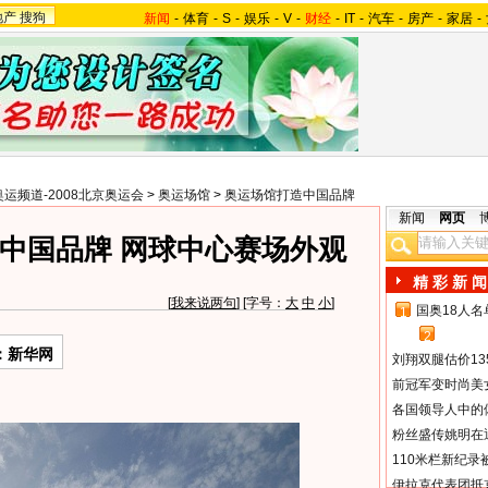
地产
搜狗
新闻
-
体育
-
S
-
娱乐
-
V
-
财经
-
IT
-
汽车
-
房产
-
家居
-
奥运频道-2008北京奥运会
>
奥运场馆
>
奥运场馆打造中国品牌
新闻
网页
中国品牌 网球中心赛场外观
精 彩 新 闻
[
我来说两句
] [字号：
大
中
小
]
国奥18人
1
2
：新华网
刘翔双腿估价13
前冠军变时尚美
各国领导人中的
粉丝盛传姚明在通
110米栏新纪录
伊拉克代表团抵京