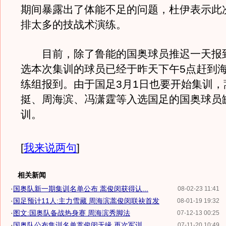
期间暴露出了体能不足的问题，杜伊表示此
排太多的技战术演练。
目前，除了鲁能的国奥球员推迟一天报
选本次集训的球员已经于昨天下午5点赶到
练组报到。由于国足3月1日也要开始集训，
挺、周海滨、冯潇霆等入选国足的国奥球员
训。
[
我来说两句
]
相关新闻
·
国奥队新一期集训名单公布 蒿俊闵获得认...
08-02-23 11:41
·
国足预计11人:主力雪藏 周海滨蒿俊闵联袂首发
08-01-19 19:32
·
图文:国奥队备战热身赛 周海滨秀脚法
07-12-13 00:25
·
国奥队公布集训名单蒿俊闵无缘 再次军训...
07-11-20 10:49