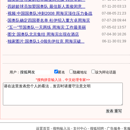
·
四超龄球员加盟国奥队 最佳新人蒿俊闵意...
07-11-20 03:13
·
视频:中国国奥队冲刺2008 周海滨顶住压力备战
07-08-05 21:23
·
国奥队确定四国赛名单 杜伊招入董方卓周海滨
07-07-28 09:44
·
"五一"节国奥队一天两练 周海滨:工作最美丽
07-05-02 13:57
·
图文:国奥队北京集结 周海滨出现在酒店
07-04-30 16:26
·
独家图片:国奥队1-0领先伊拉克 周海滨破...
06-11-30 01:39
用户：
匿名
隐藏地址
设为辩论话题
*搜狗拼音输入法，中文处理专家>>
设置首页
-
搜狗输入法
-
支付中心
-
搜狐招聘
-
广告服务
-
客