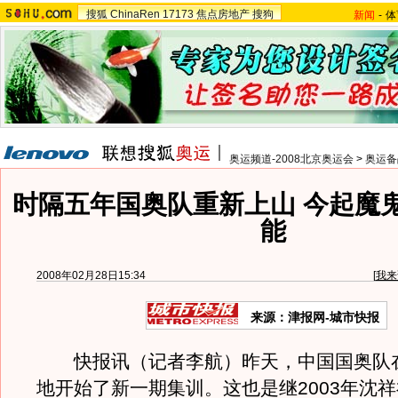
搜狐
ChinaRen
17173
焦点房地产
搜狗
新闻
-
体
奥运频道-2008北京奥运会
>
奥运备
时隔五年国奥队重新上山 今起魔
能
2008年02月28日15:34
[
我来
来源：津报网-城市快报
快报讯（记者李航）昨天，中国国奥队
地开始了新一期集训。这也是继2003年沈