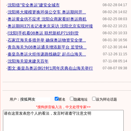
·
沈阳借"安全奥运"建安全城市
08-02-28 04:17
·
沈阳将大规模更换环保公交车 奥运期间开...
08-02-26 14:02
·
奥运黄金供不应求 沈阳众商家看好奥运商机
08-02-25 08:03
·
奥运期间3万名记者来京采访 沈阳北京实现对接
08-02-22 10:21
·
[沈阳]手机看08奥运 联想新机P719到货
08-02-20 10:33
·
石家庄海关多措并举 确保奥运物资安全便...
08-01-30 16:56
·
青岛海关为08奥运通关增添新平台 监管快...
07-12-30 16:44
·
秦皇岛奥运火炬传递路线确定 起点山海关...
07-12-26 11:15
·
沈阳海关迎来建关百年
07-11-08 05:14
·
图文:秦皇岛奥运倒计时1周年庆典在山海关举行
07-08-07 09:38
用户：
匿名
隐藏地址
设为辩论话题
*搜狗拼音输入法，中文处理专家>>