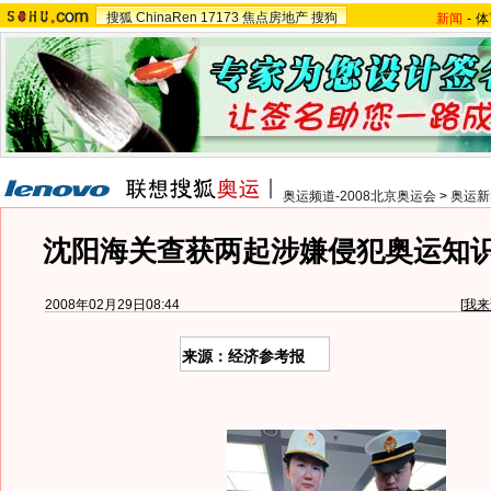
搜狐
ChinaRen
17173
焦点房地产
搜狗
新闻
-
体
奥运频道-2008北京奥运会
>
奥运新
沈阳海关查获两起涉嫌侵犯奥运知识
2008年02月29日08:44
[
我来
来源：经济参考报