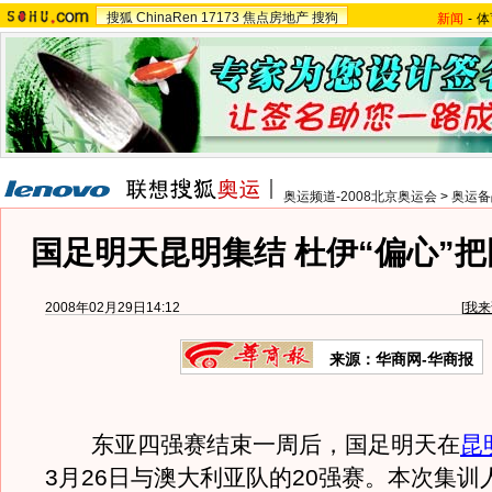
搜狐
ChinaRen
17173
焦点房地产
搜狗
新闻
-
体
奥运频道-2008北京奥运会
>
奥运备
国足明天昆明集结 杜伊“偏心”
2008年02月29日14:12
[
我来
来源：华商网-华商报
东亚四强赛结束一周后，国足明天在
昆
3月26日与澳大利亚队的20强赛。本次集训