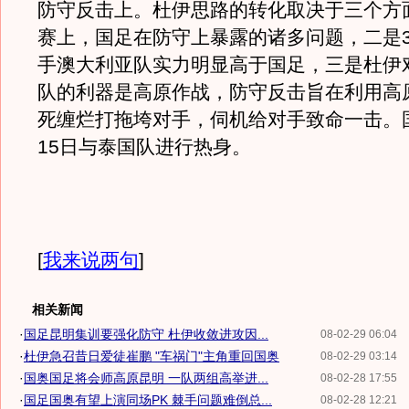
防守反击上。杜伊思路的转化取决于三个方
赛上，国足在防守上暴露的诸多问题，二是3
手澳大利亚队实力明显高于国足，三是杜伊
队的利器是高原作战，防守反击旨在利用高
死缠烂打拖垮对手，伺机给对手致命一击。
15日与泰国队进行热身。
[
我来说两句
]
相关新闻
·
国足昆明集训要强化防守 杜伊收敛进攻因...
08-02-29 06:04
·
杜伊急召昔日爱徒崔鹏 "车祸门"主角重回国奥
08-02-29 03:14
·
国奥国足将会师高原昆明 一队两组高举进...
08-02-28 17:55
·
国足国奥有望上演同场PK 棘手问题难倒总...
08-02-28 12:21