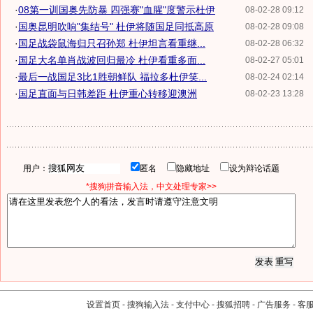
·
08第一训国奥先防暴 四强赛"血腥"度警示杜伊
08-02-28 09:12
·
国奥昆明吹响"集结号" 杜伊将随国足同抵高原
08-02-28 09:08
·
国足战袋鼠海归只召孙郑 杜伊坦言看重继...
08-02-28 06:32
·
国足大名单肖战波回归最冷 杜伊看重多面...
08-02-27 05:01
·
最后一战国足3比1胜朝鲜队 福拉多杜伊笑...
08-02-24 02:14
·
国足直面与日韩差距 杜伊重心转移迎澳洲
08-02-23 13:28
用户：
匿名
隐藏地址
设为辩论话题
*搜狗拼音输入法，中文处理专家>>
设置首页
-
搜狗输入法
-
支付中心
-
搜狐招聘
-
广告服务
-
客