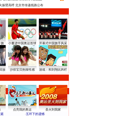
火振臂高呼 北京市传递线路公布
升旗
小董进中国奥运首球
开幕式中国旗手风采
回放
沙排宝贝热辣性感
游戏：和刘翔比跨栏
路
点亮我的奥运
圣火到我家
家庭
·
五环下的遗憾