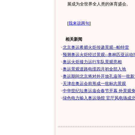
展成为全世界全人类的体育盛会。
[
我来说两句
]
相关新闻
·
北京奥运希腊火炬传递景观--帕特雷
·
预测奥运火炬经过景观--奥林匹亚运动
·
奥运火炬接力运行车队景观亮相
·
奥运景观道路电缆四月初全部入地
·
奥运期间北京将对外开放孔庙等一批新
·
天津在奥运会前形成一批标志景观
·
中华世纪坛奥运庙会春节开幕 外景观
·
绿色电力输入奥运场馆 官厅风电场成北京