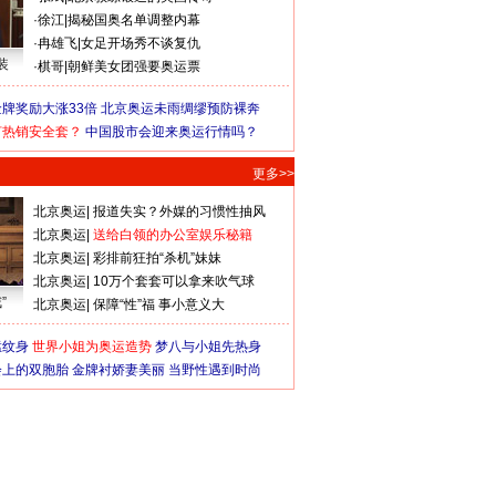
·
徐江
|
揭秘国奥名单调整内幕
·
冉雄飞
|
女足开场秀不谈复仇
装
·
棋哥
|
朝鲜美女团强要奥运票
牌奖励大涨33倍
北京奥运未雨绸缪预防裸奔
何热销安全套？
中国股市会迎来奥运行情吗？
更多>>
北京奥运
|
报道失实？外媒的习惯性抽风
北京奥运
|
送给白领的办公室娱乐秘籍
北京奥运
|
彩排前狂拍“杀机”妹妹
北京奥运
|
10万个套套可以拿来吹气球
”
北京奥运
|
保障“性”福 事小意义大
猛纹身
世界小姐为奥运造势
梦八与小姐先热身
会上的双胞胎
金牌衬娇妻美丽
当野性遇到时尚