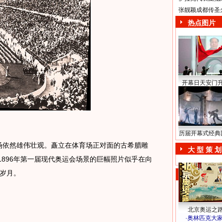
张靓颖成都传圣
热点图片
开幕日天安门
历届开幕式经典
场依然雄伟壮观。矗立在体育场正对面的古希腊雕
大 型 策 划
1896年第一届现代奥运会场景的巨幅照片似乎在向
岁月。
北京奥运之
·
奥林匹克大