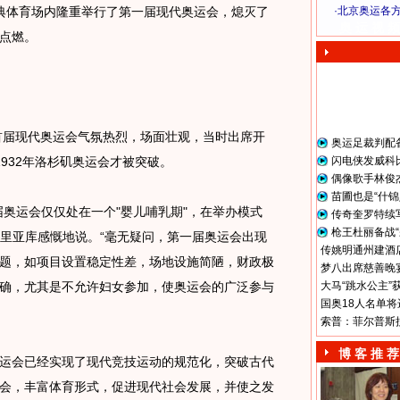
雅典体育场内隆重举行了第一届现代奥运会，熄灭了
·
北京奥运各
奥 运 视 频
点燃。
首届现代奥运会气氛热烈，场面壮观，当时出席开
奥运足裁判配
932年洛杉矶奥运会才被突破。
闪电侠发威科
偶像歌手林俊
苗圃也是“什锦
运会仅仅处在一个"婴儿哺乳期"，在举办模式
传奇奎罗特续
枪王杜丽备战“
基里亚库感慨地说。“毫无疑问，第一届奥运会出现
传姚明通州建酒店
题，如项目设置稳定性差，场地设施简陋，财政极
梦八出席慈善晚宴
确，尤其是不允许妇女参加，使奥运会的广泛参与
大马“跳水公主”
国奥18人名单将
索普：菲尔普斯
博 客 推 荐
会已经实现了现代竞技运动的规范化，突破古代
会，丰富体育形式，促进现代社会发展，并使之发