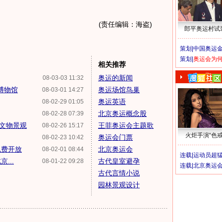
(责任编辑：海盗)
郎平奥运村试
策划|
中国奥运金
策划|
奥运会为
相关推荐
奥运的新闻
08-03-03 11:32
博物馆
奥运场馆鸟巢
08-03-01 14:27
奥运英语
08-02-29 01:05
北京奥运概念股
08-02-28 07:39
文物景观
王菲奥运会主题歌
08-02-26 15:17
火炬手演“色戒
奥运会门票
08-02-23 10:42
免费开放
北京奥运会
08-02-01 08:44
连载|
运动员超
...
古代皇室避孕
08-01-22 09:28
连载|
北京奥运
古代言情小说
园林景观设计