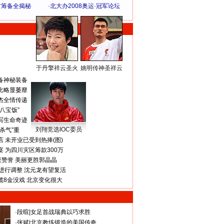
方筹备全揭秘
·
北大办2008奥运·冠军论坛
于丹擎祥云圣火
姚明传神圣祥云
体 育 热 点
备神秘装备
比略显萎靡
杰全情传递
八宝饭”
写生命奇迹
刘翔竞选IOC委员
杀气”重
 未开业已受到热捧(图)
 为四川灾区筹款300万
获赞誉 美丽更胜郭晶晶
进行调整 沈元龙有望复活
揽8金没戏 北京变化很大
·
段暄
|
女足首战瑞典以巧求胜
·
张斌
|
北京教练锻造的美国传奇