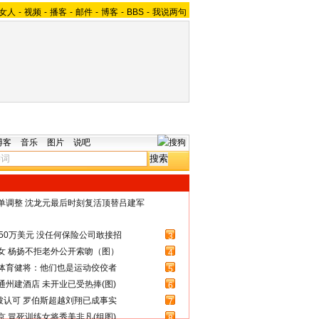
女人
-
视频
-
播客
-
邮件
-
博客
-
BBS
-
我说两句
博客
音乐
图片
说吧
名单调整 沈龙元最后时刻复活顶替吕建军
50万美元 没任何保险公司敢接招
3
女 杨扬不拒老外公开索吻（图）
4
体育健将：他们也是运动佼佼者
5
州建酒店 未开业已受热捧(图)
6
被认可 罗伯斯超越刘翔已成事实
7
 冒死训练女将秀美非凡(组图)
8