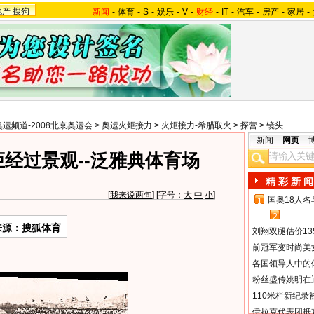
地产
搜狗
新闻
-
体育
-
S
-
娱乐
-
V
-
财经
-
IT
-
汽车
-
房产
-
家居
-
奥运频道-2008北京奥运会
>
奥运火炬接力
>
火炬接力-希腊取火
>
探营
>
镜头
新闻
网页
经过景观--泛雅典体育场
精 彩 新 闻
[
我来说两句
] [字号：
大
中
小
]
国奥18人
1
2
来源：搜狐体育
刘翔双腿估价13
前冠军变时尚美
各国领导人中的
粉丝盛传姚明在通
110米栏新纪录
伊拉克代表团抵京