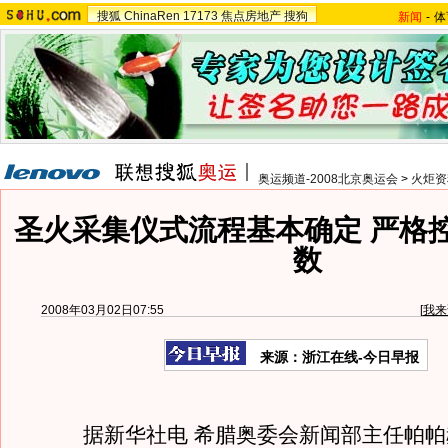
搜狐
ChinaRen
17173
焦点房地产
搜狗
新闻
-
体
奥运频道-2008北京奥运会
>
火炬资
圣火采集仪式流程基本确定 严格
数
2008年03月02日07:55
[
我来
来源：浙江在线-今日早报
据新华社电 希腊奥委会新闻部主任帕帕