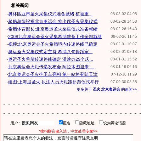
相关新闻
·
奥林匹亚市圣火采集仪式准备就绪 植被重...
08-03-02 04:05
·
希腊总统祝福北京奥运会 将出席圣火采集仪式
08-02-28 14:53
·
希腊体育部长:北京奥运圣火采集仪式准备就绪
08-02-26 15:43
·
2008北京奥运会圣火采集希腊准备工作全部就绪
08-02-26 11:45
·
视频:北京奥运会圣火希腊境内传递路线已确定
08-02-01 10:07
·
奥运圣火采集仪式定主持 希腊八旬舞蹈家...
08-02-01 08:18
·
奥运圣火希腊传递路线确定 沿途办29个庆...
08-01-31 15:52
·
北京奥运会火炬传递发布会 阿拉木图迎来"...
08-01-19 06:16
·
北京奥运会圣火护卫车亮相 第一站将登陆天津
07-12-30 11:29
·
组图:上海迎圣火 执法人员火炬跑起跑仪式举行
07-09-30 08:38
更多关于
圣火 北京奥运会
的新闻>>
用户：
匿名
隐藏地址
设为辩论话题
*搜狗拼音输入法，中文处理专家>>