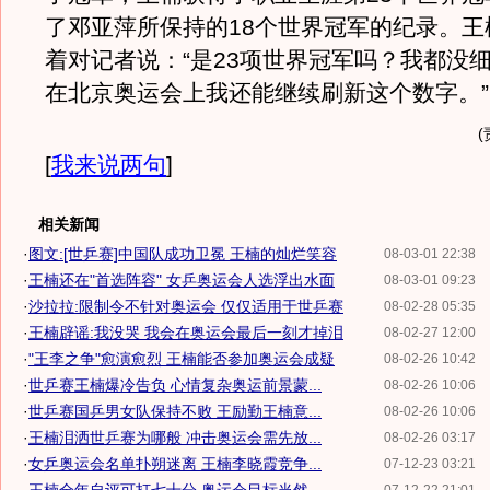
了邓亚萍所保持的18个世界冠军的纪录。王
着对记者说：“是23项世界冠军吗？我都没
在北京奥运会上我还能继续刷新这个数字。”
[
我来说两句
]
相关新闻
·
图文:[世乒赛]中国队成功卫冕 王楠的灿烂笑容
08-03-01 22:38
·
王楠还在"首选阵容" 女乒奥运会人选浮出水面
08-03-01 09:23
·
沙拉拉:限制令不针对奥运会 仅仅适用于世乒赛
08-02-28 05:35
·
王楠辟谣:我没哭 我会在奥运会最后一刻才掉泪
08-02-27 12:00
·
"王李之争"愈演愈烈 王楠能否参加奥运会成疑
08-02-26 10:42
·
世乒赛王楠爆冷告负 心情复杂奥运前景蒙...
08-02-26 10:06
·
世乒赛国乒男女队保持不败 王励勤王楠意...
08-02-26 10:06
·
王楠泪洒世乒赛为哪般 冲击奥运会需先放...
08-02-26 03:17
·
女乒奥运会名单扑朔迷离 王楠李晓霞竞争...
07-12-23 03:21