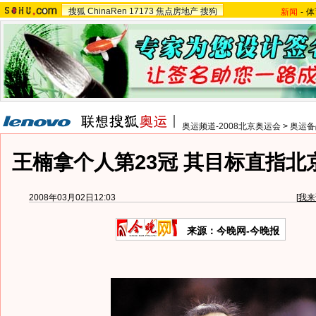
搜狐
ChinaRen
17173
焦点房地产
搜狗
新闻
-
体
奥运频道-2008北京奥运会
>
奥运备
王楠拿个人第23冠 其目标直指北京
2008年03月02日12:03
[
我来
来源：今晚网-今晚报