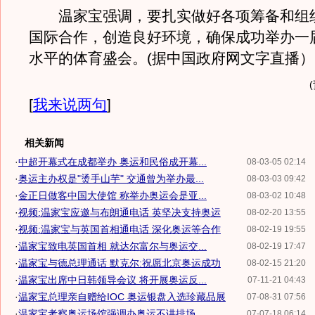
温家宝强调，要扎实做好各项筹备和组
国际合作，创造良好环境，确保成功举办一
水平的体育盛会。(据中国政府网文字直播）
[
我来说两句
]
相关新闻
·
中超开幕式在成都举办 奥运和民俗成开幕...
08-03-05 02:14
·
奥运主办权是"烫手山芋" 交通曾为举办最...
08-03-03 09:42
·
金正日做客中国大使馆 称举办奥运会是亚...
08-03-02 10:48
·
视频:温家宝应邀与布朗通电话 英坚决支持奥运
08-02-20 13:55
·
视频:温家宝与英国首相通电话 深化奥运等合作
08-02-19 19:55
·
温家宝致电英国首相 就达尔富尔与奥运交...
08-02-19 17:47
·
温家宝与德总理通话 默克尔:祝愿北京奥运成功
08-02-15 21:20
·
温家宝出席中日韩领导会议 将开展奥运反...
07-11-21 04:43
·
温家宝总理亲自赠给IOC 奥运银盘入选珍藏品展
07-08-31 07:56
·
温家宝考察奥运场馆强调办奥运不讲排场
07-07-18 06:14