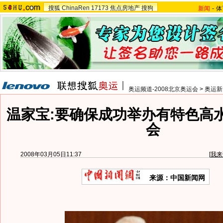
搜狐
ChinaRen
17173
焦点房地产
搜狗
新闻
-
体
奥运频道-2008北京奥运会
>
奥运新
温家宝:要确保成功举办有特色高
会
2008年03月05日11:37
[
我来
来源：中国新闻网