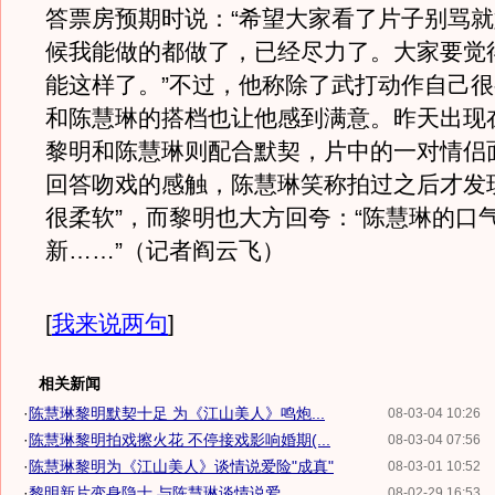
答票房预期时说：“希望大家看了片子别骂
候我能做的都做了，已经尽力了。大家要觉
能这样了。”不过，他称除了武打动作自己
和陈慧琳的搭档也让他感到满意。昨天出现
黎明和陈慧琳则配合默契，片中的一对情侣
回答吻戏的感触，陈慧琳笑称拍过之后才发
很柔软”，而黎明也大方回夸：“陈慧琳的口
新……”（记者阎云飞）
[
我来说两句
]
相关新闻
·
陈慧琳黎明默契十足 为《江山美人》鸣炮...
08-03-04 10:26
·
陈慧琳黎明拍戏擦火花 不停接戏影响婚期(...
08-03-04 07:56
·
陈慧琳黎明为《江山美人》谈情说爱险"成真"
08-03-01 10:52
·
黎明新片变身隐士 与陈慧琳谈情说爱
08-02-29 16:53