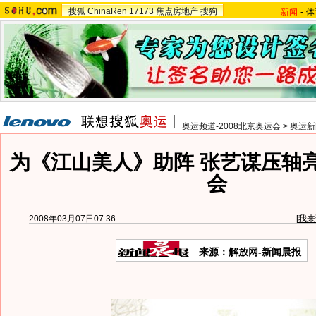
搜狐
ChinaRen
17173
焦点房地产
搜狗
新闻
-
体
奥运频道-2008北京奥运会
>
奥运新
为《江山美人》助阵 张艺谋压轴
会
2008年03月07日07:36
[
我来
来源：解放网-新闻晨报