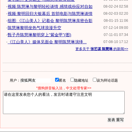
·
视频:陈慧琳与黎明轻松谈情 感情戏份应对自如
08-02-24 02:58
·
视频:黎明回归大银幕后 首部电影与陈慧琳谈情
08-02-03 02:20
·
组图:《江山美人》记着会 黎明陈慧琳亲密合影
08-01-15 11:06
·
陈慧琳黎明坐热气球浪漫升空
07-12-14 09:00
·
甄子丹陈慧琳黎明穿上"紫金甲"(图)
07-11-01 07:34
·
《江山美人》媒体见面会 黎明陈慧琳演绎...
07-08-10 17:12
更多关于
张艺谋 陈慧琳
的新闻>>
用户：
匿名
隐藏地址
设为辩论话题
*搜狗拼音输入法，中文处理专家>>