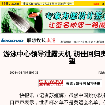
搜狐
ChinaRen
17173
焦点房地产
搜狗
新闻
-
体
奥运频道-2008北京奥运会
>
奥运备
游泳中心领导泄露天机 胡佳回归
望
2008年03月07日07:33
[
我来
来源：津报网-城市快报
快报讯（记者苏娅辉）虽然中国跳水队
口声声表示，世界杯名单不是奥运会名单。