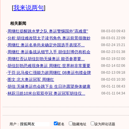
[
我来说两句
]
相关新闻
·
周继红提醒跳水梦之队 奥运警惕国外"高难度"
08-03-03 09:43
·
分析:胡佳难改陪太子读书角色 奥运前景很微妙
08-03-01 22:09
·
周继红:奥运名单尚未确定外国选手表现不...
08-02-24 15:21
·
周继红:奥运备战从细节入手 胡佳彭博仍有机会
08-02-23 01:38
·
周继红否认胡佳彭勃无缘奥运 能否参赛要...
08-02-19 02:00
·
胡佳彭勃恐难现身奥运 周继红:世界杯非常重要
08-02-14 02:06
·
于芬:比马俊仁强能力超周继红 08奥运包揽金牌
08-02-13 09:18
·
图文:北大奥运冠军 周继红
08-02-03 10:30
·
胡佳:无缘奥运也会跳下去 生日许愿望身体健康
08-01-11 08:43
·
林跃汪皓10米台双双夺冠 奥运冠军胡佳仅...
08-01-11 04:34
用户：
匿名
隐藏地址
设为辩论话题