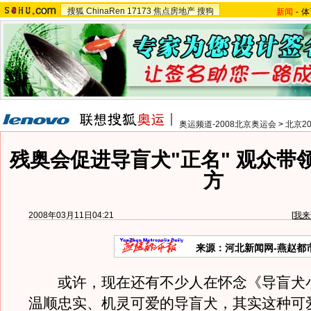
搜狐
ChinaRen
17173
焦点房地产
搜狗
新闻
-
体
奥运频道-2008北京奥运会
>
北京2
残奥会促进导盲犬"正名" 观众带
方
2008年03月11日04:21
[
我来
来源：河北新闻网-燕赵都
或许，现在还有不少人在怀念《导盲犬小
温顺忠实、机灵可爱的导盲犬，其实这种可