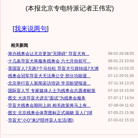
(本报北京专电特派记者王伟宏)
[
我来说两句
]
相关新闻
·
筹办残奥会让北京更加"无障碍" 导盲犬有...
08-02-28 08:05
·
十几条导盲犬将服务残奥会 六七月份前可...
08-01-23 10:50
·
英国盲人7天跑7个马拉松 导盲犬引路转战7大洲
08-01-13 03:25
·
残奥会冠军导盲犬无法乘公交 部分功能退...
07-12-29 01:56
·
北京举行盲人新闻采访培训 学员盼望报道...
07-11-16 13:25
·
国际盲人节 专家媒体人士为残奥会志愿者献策
07-10-18 15:50
·
图文:大连导盲犬进京"面试"为残奥会服务
07-07-17 14:54
·
导盲犬残奥会期间上岗 相关政策将马上有...
07-06-04 11:42
·
图文:北京残奥会体育图标正式揭晓 盲人门球
07-05-23 15:36
·
导盲犬"小Q"来沪陪伴盲人生活(图)
07-03-02 15:33