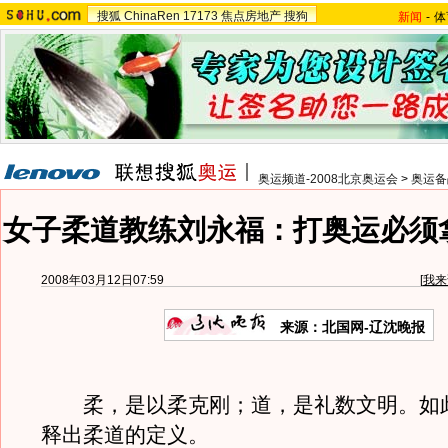
搜狐
ChinaRen
17173
焦点房地产
搜狗
新闻
-
体
奥运频道-2008北京奥运会
>
奥运备
女子柔道教练刘永福：打奥运必须
2008年03月12日07:59
[
我来
来源：北国网-辽沈晚报
柔，是以柔克刚；道，是礼数文明。如
释出柔道的定义。