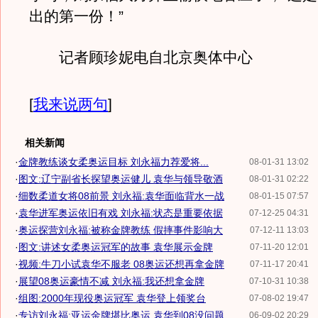
出的第一份！”
记者顾珍妮电自北京奥体中心
[
我来说两句
]
相关新闻
·
金牌教练谈女柔奥运目标 刘永福力荐爱将...
08-01-31 13:02
·
图文:辽宁副省长探望奥运健儿 袁华与领导敬酒
08-01-31 02:22
·
细数柔道女将08前景 刘永福:袁华面临背水一战
08-01-15 07:57
·
袁华进军奥运依旧有戏 刘永福:状态是重要依据
07-12-25 04:31
·
奥运探营刘永福:被称金牌教练 假摔事件影响大
07-12-11 13:03
·
图文:讲述女柔奥运冠军的故事 袁华展示金牌
07-11-20 12:01
·
视频:牛刀小试袁华不服老 08奥运还想再拿金牌
07-11-17 20:41
·
展望08奥运豪情不减 刘永福:我还想拿金牌
07-10-31 10:38
·
组图:2000年现役奥运冠军 袁华登上领奖台
07-08-02 19:47
·
专访刘永福:亚运金牌堪比奥运 袁华到08没问题
06-09-02 20:29