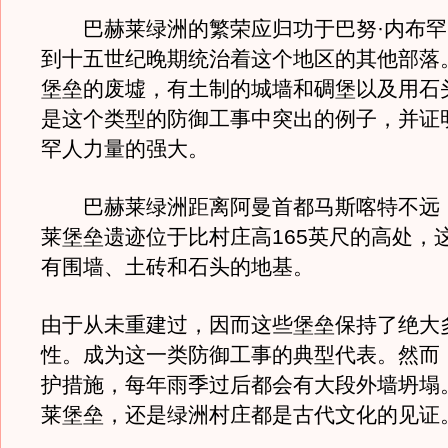
巴赫莱绿洲的繁荣应归功于巴努·内布罕
到十五世纪晚期统治着这个地区的其他部落
堡垒的废墟，有土制的城墙和碉堡以及用石
是这个类型的防御工事中突出的例子，并证
罕人力量的强大。
巴赫莱绿洲距离阿曼首都马斯喀特不远
莱堡垒遗迹位于比村庄高165英尺的高处，
有围墙、土砖和石头的地基。
由于从未重建过，因而这些堡垒保持了绝大
性。成为这一类防御工事的典型代表。然而
护措施，每年雨季过后都会有大段外墙坍塌
莱堡垒，还是绿洲村庄都是古代文化的见证