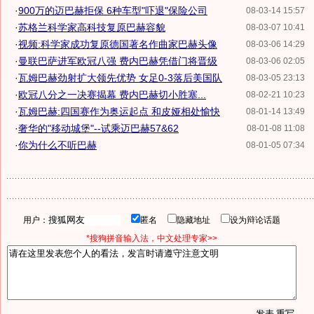
·
900万的迈巴赫拒保 6种车型"吓退"保险公司
08-03-14 15:57
·
苏格兰科学家高科技复原巴赫容貌
08-03-07 10:41
·
视频:科学家成功复原德国著名作曲家巴赫头像
08-03-06 14:29
·
曼联巴萨进军欧冠八强 费内巴赫凭借门将晋级
08-03-06 02:05
·
瓦姆巴赫劲射扩大领先优势 女足0-3落后美国队
08-03-05 23:13
·
欧冠八分之一决赛揭幕 费内巴赫切小胜塞...
08-02-21 10:23
·
瓦姆巴赫:四国赛作为奥运起点 和皮娅相处愉快
08-01-14 13:49
·
奢华的"移动城堡"--试乘迈巴赫57&62
08-01-08 11:08
·
你为什么不听巴赫
08-01-05 07:34
用户：
匿名
隐藏地址
设为辩论话题
*搜狗拼音输入法，中文处理专家>>