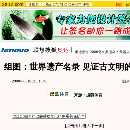
搜狐
ChinaRen
17173
焦点房地产
搜狗
新闻
-
体
奥运频道-2008北京奥运会
>
奥运火
组图：世界遗产名录 见证古文明
2008年03月12日16:46
[
我来
来源：搜狐体育
[点击图片进入下一页]