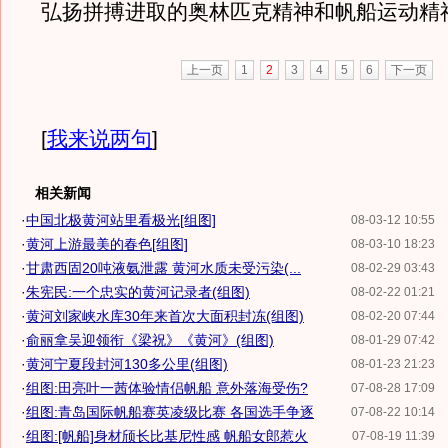
弘扬拼搏进取的奥林匹克精神和帆船运动精
上一页
1
2
3
4
5
6
下一页
[
我来说两句
]
相关新闻
·
中国北极黄河站里看极光[组图]
08-03-12 10:55
·
黄河上游最美的春色[组图]
08-03-10 18:23
·
甘肃西固20吨液氨泄露 黄河水质未受污染(...
08-02-29 03:43
·
朱宪民:一个忠实的黄河记录者(组图)
08-02-22 01:21
·
黄河刘家峡水库30年来首次大面积封冻(组图)
08-02-20 07:44
·
俞丽拿吴迎领衔《梁祝》《黄河》(组图)
08-01-29 07:42
·
黄河宁夏段封河130多公里(组图)
08-01-23 21:23
·
组图:田亮叶一茜体验情侣帆船 意外落海受伤?
07-08-28 17:09
·
组图:青岛国际帆船赛英凌级比赛 各国选手争逐
07-08-22 10:14
·
组图:[帆船]身材颀长比基尼性感 帆船女郎惹火
07-08-19 11:39