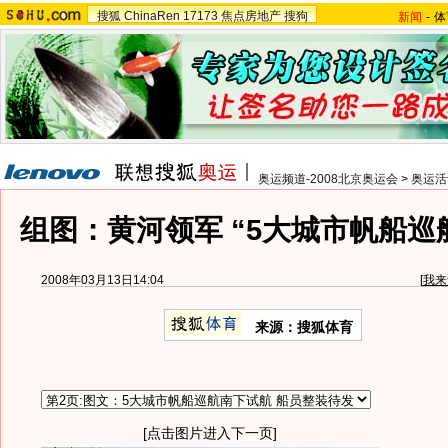
搜狐
ChinaRen
17173
焦点房地产
搜狗
新闻
-
体
奥运频道-2008北京奥运会
>
奥运活
组图：黄河领军 “5大城市帆船巡
2008年03月13日14:04
[
我来
来源：搜狐体育
[点击图片进入下一页]