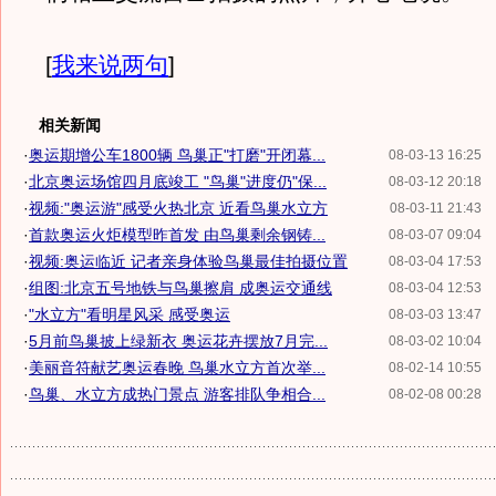
[
我来说两句
]
相关新闻
·
奥运期增公车1800辆 鸟巢正"打磨"开闭幕...
08-03-13 16:25
·
北京奥运场馆四月底竣工 "鸟巢"进度仍"保...
08-03-12 20:18
·
视频:"奥运游"感受火热北京 近看鸟巢水立方
08-03-11 21:43
·
首款奥运火炬模型昨首发 由鸟巢剩余钢铸...
08-03-07 09:04
·
视频:奥运临近 记者亲身体验鸟巢最佳拍摄位置
08-03-04 17:53
·
组图:北京五号地铁与鸟巢擦肩 成奥运交通线
08-03-04 12:53
·
"水立方"看明星风采 感受奥运
08-03-03 13:47
·
5月前鸟巢披上绿新衣 奥运花卉摆放7月完...
08-03-02 10:04
·
美丽音符献艺奥运春晚 鸟巢水立方首次举...
08-02-14 10:55
·
鸟巢、水立方成热门景点 游客排队争相合...
08-02-08 00:28