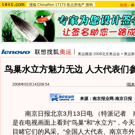
搜狐
ChinaRen
17173
焦点房地产
搜狗
新闻
-
体
奥运频道-2008北京奥运会
>
奥运新
鸟巢水立方魅力无边 人大代表们
2008年03月14日06:54
[
我来
来源：南京报业网-南京日报
南京日报北京3月13日电 （特派记者 
是在电视画面上看到"鸟巢"和"水立方"，今
目睹它们的风采。”全国人大代表、南京市