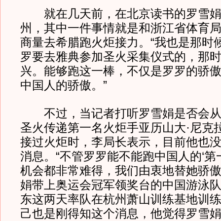
就在几天前，在北京读书的罗雪娟
州，其中一件事情就是和浙江省体育
商量去希腊跑火炬接力。“我也是那时
罗要去雅典参加圣火采集仪式的，那
兴。能够跑这一棒，不仅是罗罗的骄
中国人的骄傲。”
不过，当记者打听罗雪娟是否会从
圣火传递第一名火炬手亚历山大·尼克
接过火炬时，李局长表示，目前他也
消息。“不管罗罗能不能跑中国人的‘第
机会都非常难得，我们由衷地替她骄傲
娟带上奥运会冠军领奖台的中国游泳
东这两天率队在杭州萧山训练基地训
己也是刚得知这个消息，他觉得罗雪