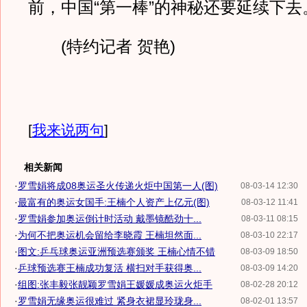
前，中国“第一棒”的神秘还要延续下去
(特约记者 贺艳)
[
我来说两句
]
相关新闻
·
罗雪娟将成08奥运圣火传递火炬中国第一人(图)
08-03-14 12:30
·
最富有的奥运女国手:王楠个人资产上亿元(图)
08-03-12 11:41
·
罗雪娟参加奥运倒计时活动 戴墨镜酷劲十...
08-03-11 08:15
·
为何不把奥运机会留给李晓霞 王楠坦然面...
08-03-10 22:17
·
图文:乒乓球奥运亚洲预选赛颁奖 王楠心情不错
08-03-09 18:50
·
乒球预选赛王楠成功复活 横扫对手获得奥...
08-03-09 14:20
·
组图:张丰毅张靓颖罗雪娟王媛媛成奥运火炬手
08-02-28 20:12
·
罗雪娟无缘奥运很难过 紧身衣裙显玲珑身...
08-02-01 13:57