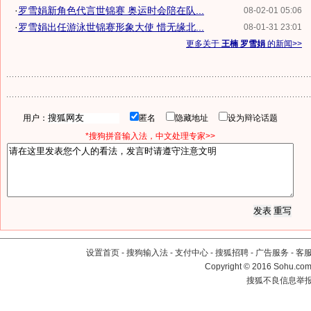
·
罗雪娟新角色代言世锦赛 奥运时会陪在队...
08-02-01 05:06
·
罗雪娟出任游泳世锦赛形象大使 惜无缘北...
08-01-31 23:01
更多关于
王楠 罗雪娟
的新闻>>
用户：
匿名
隐藏地址
设为辩论话题
*搜狗拼音输入法，中文处理专家>>
设置首页
-
搜狗输入法
-
支付中心
-
搜狐招聘
-
广告服务
-
客
Copyright
©
2016 Sohu.com 
搜狐不良信息举