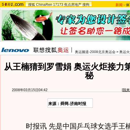
搜狐
ChinaRen
17173
焦点房地产
搜狗
新闻
-
体
奥运频道-2008北京奥运会
>
奥运火
从王楠猜到罗雪娟 奥运火炬接力
秘
2008年03月15日04:42
[
我来
来源：舜网-济南时报
时报讯 先是中国乒乓球女选手王