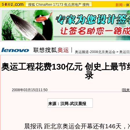
搜狐
ChinaRen
17173
焦点房地产
搜狗
新闻
-
体
奥运频道-2008北京奥运会
>
奥运日
奥运工程花费130亿元 创史上最
录
2008年03月15日11:50
[
我来
来源：汉网-武汉晨报
晨报讯 距北京奥运会开幕还有146天，