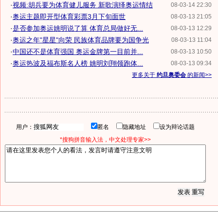
·
视频:胡兵要为体育健儿服务 新歌演绎奥运情结
08-03-14 22:30
·
奥运主题即开型体育彩票3月下旬面世
08-03-13 21:05
·
是否参加奥运姚明说了算 体育总局做好无...
08-03-13 12:29
·
奥运之年"星星"向荣 民族体育品牌要为国争光
08-03-13 11:04
·
中国还不是体育强国 奥运金牌第一目前并...
08-03-13 10:50
·
奥运热波及福布斯名人榜 姚明刘翔领跑体...
08-03-13 09:34
更多关于
约旦奥委会
的新闻>>
用户：
匿名
隐藏地址
设为辩论话题
*搜狗拼音输入法，中文处理专家>>