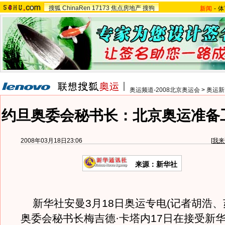
搜狐
ChinaRen
17173
焦点房地产
搜狗
新闻
-
体
奥运频道-2008北京奥运会
>
奥运新
约旦奥委会秘书长：北京奥运准备
2008年03月18日23:06
[
我来
来源：新华社
新华社安曼3月18日奥运专电(记者胡浩、
奥委会秘书长梅吉德·卡塔内17日在接受新