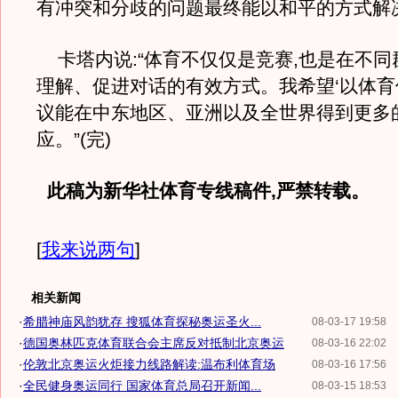
有冲突和分歧的问题最终能以和平的方式解
卡塔内说:“体育不仅仅是竞赛,也是在不同
理解、促进对话的有效方式。我希望‘以体育
议能在中东地区、亚洲以及全世界得到更多
应。”(完)
此稿为新华社体育专线稿件,严禁转载。
[
我来说两句
]
相关新闻
·
希腊神庙风韵犹存 搜狐体育探秘奥运圣火...
08-03-17 19:58
·
德国奥林匹克体育联合会主席反对抵制北京奥运
08-03-16 22:02
·
伦敦北京奥运火炬接力线路解读:温布利体育场
08-03-16 17:56
·
全民健身奥运同行 国家体育总局召开新闻...
08-03-15 18:53