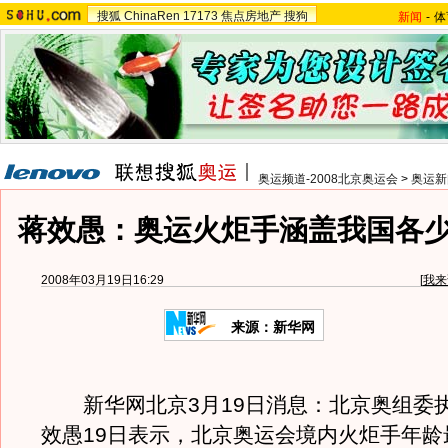
搜狐
ChinaRen
17173
焦点房地产
搜狗
新闻
-
体
奥运频道-2008北京奥运会
>
奥运新
蒋效愚：奥运火炬手涵盖我国各
2008年03月19日16:29
[
我来
来源：新华网
新华网北京3月19日消息：北京奥组委
效愚19日表示，北京奥运会境内火炬手年龄