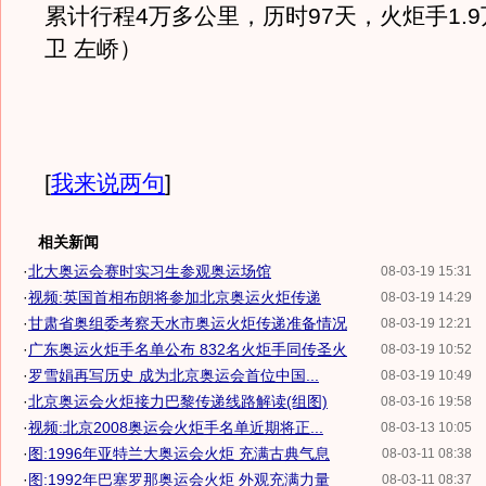
累计行程4万多公里，历时97天，火炬手1.
卫 左峤）
[
我来说两句
]
相关新闻
·
北大奥运会赛时实习生参观奥运场馆
08-03-19 15:31
·
视频:英国首相布朗将参加北京奥运火炬传递
08-03-19 14:29
·
甘肃省奥组委考察天水市奥运火炬传递准备情况
08-03-19 12:21
·
广东奥运火炬手名单公布 832名火炬手同传圣火
08-03-19 10:52
·
罗雪娟再写历史 成为北京奥运会首位中国...
08-03-19 10:49
·
北京奥运会火炬接力巴黎传递线路解读(组图)
08-03-16 19:58
·
视频:北京2008奥运会火炬手名单近期将正...
08-03-13 10:05
·
图:1996年亚特兰大奥运会火炬 充满古典气息
08-03-11 08:38
·
图:1992年巴塞罗那奥运会火炬 外观充满力量
08-03-11 08:37