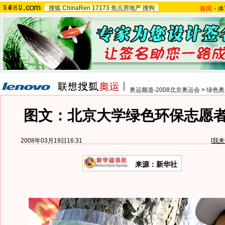
搜狐
ChinaRen
17173
焦点房地产
搜狗
新闻
-
体
奥运频道-2008北京奥运会
>
绿色奥
图文：北京大学绿色环保志愿
2008年03月19日16:31
[
我来
来源：新华社