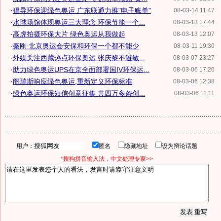
·
倡导环保迎绿色奥运 广东联通力推"电子账单"
08-03-14 11:47
·
水球场馆体现奥运三大理念 环保节能一个...
08-03-13 17:44
·
高虎拍摄环保大片 绿色奥运从我做起
08-03-13 12:07
·
秦刚:北京奥运会安保和环保一个都不能少
08-03-11 19:30
·
外媒关注西藏热点环保奥运 张庆黎不避敏...
08-03-07 23:27
·
助力绿色奥运UPS在京全面部署国IV环保运...
08-03-06 17:20
·
阁瑞斯响应绿色奥运,重新定义环保标准
08-03-06 12:38
·
绿色奥运环保短信创意征集 共四万多条创...
08-03-06 11:11
用户：
匿名
隐藏地址
设为辩论话题
*搜狗拼音输入法，中文处理专家>>