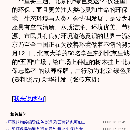
一个重要主题。北京的“绿色奥运”不仅注重
的环保，而且更关注人类心灵和生命的环保
境、生态环境与人类社会协调发展，是要为
座具有空气清新、水质洁净、环境优美、节
源、市民具有良好环境道德意识的世界一流
京乃至全中国正在为改善环境做着不懈的努力。
月12日，北京大学的50名学生来到北京皇
的“五四”广场，给广场上种植的树木挂上“
保志愿者”的认养标牌，用行动为北京“绿色
(资料照片) 新华社发（张传东摄）
[
我来说两句
]
相关新闻
·
环保购物袋倡导绿色奥运 彩票营销也可如...
08-03-18 12:45
·
沈阳环保局为迎奥运查尾气 机动车须贴"黄...
08-03-17 12:58